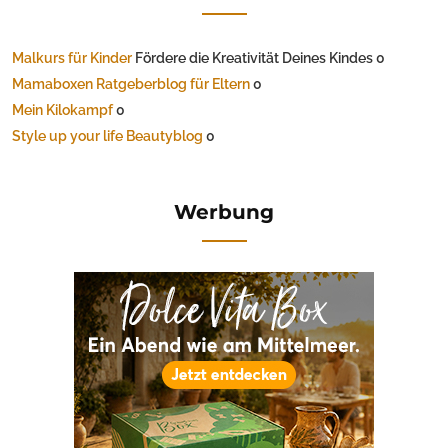
Malkurs für Kinder
Fördere die Kreativität Deines Kindes 0
Mamaboxen Ratgeberblog für Eltern
0
Mein Kilokampf
0
Style up your life Beautyblog
0
Werbung