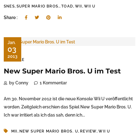
,
,
,
,
SNES
SUPER MARIO BROS.
TOAD
WII
WII U
Share :
Jan.
03
2013
SPIELE
New Super Mario Bros. U im Test
by Conny
1 Kommentar
Am 30. November 2012 ist die neue Konsole Wii U veröffentlicht
worden. Zeitgleich erschien das Spiel New Super Mario Bros. U.
Ich war irritiert als ich das sah, denn ich...
,
,
,
MII
NEW SUPER MARIO BROS. U
REVIEW
WII U