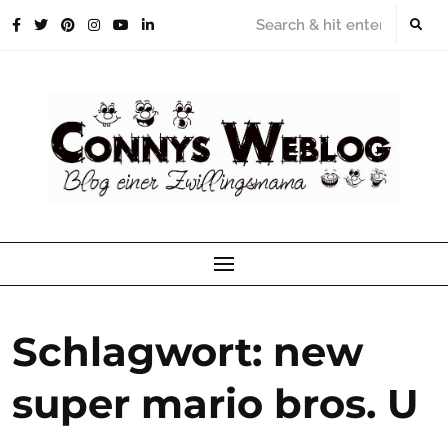
Skip
to
content
Schlagwort:
new
super mario bros. U