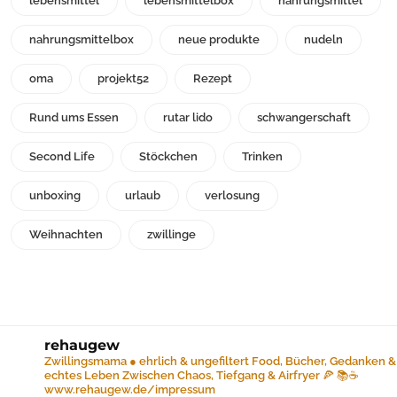
lebensmittel
lebensmittelbox
nahrungsmittel
nahrungsmittelbox
neue produkte
nudeln
oma
projekt52
Rezept
Rund ums Essen
rutar lido
schwangerschaft
Second Life
Stöckchen
Trinken
unboxing
urlaub
verlosung
Weihnachten
zwillinge
rehaugew
Zwillingsmama ● ehrlich & ungefiltert
Food, Bücher, Gedanken &
echtes Leben
Zwischen Chaos, Tiefgang & Airfryer 🍕 📚☕️
www.rehaugew.de/impressum