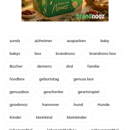
1und1
alzheimer
auspacken
baby
babys
box
brandnooz
brandnooz box
Bücher
demenz
dvd
familie
foodbox
geburtstag
genuss box
genussbox
geschenke
gewinnspiel
goodnooz
hannover
hund
Hunde
Kinder
kleinkind
kleinkinder