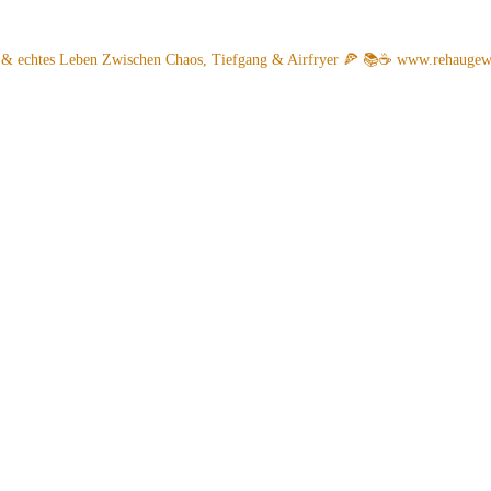
 & echtes Leben
Zwischen Chaos, Tiefgang & Airfryer 🍕 📚☕️
www.rehaugew.