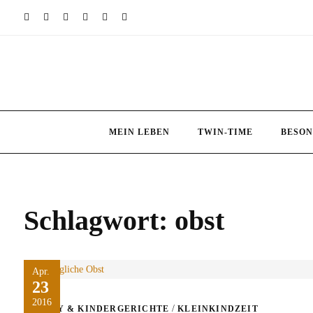
Skip
to
content
MEIN LEBEN
TWIN-TIME
BESON
Schlagwort:
obst
Apr.
23
2016
/
BABY & KINDERGERICHTE
KLEINKINDZEIT