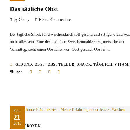
Das tägliche Obst
by Conny
Keine Kommentare
Der tägliche Snack für Zwischendurch soll gesund und sättigend und was
nicht alles sein. Eine der täglichen Zwischenmahlzeiten, meist die am
Vormittag, sieht einen Obstteller vor. Obst gesund, Obst ist...
,
,
,
,
,
GESUND
OBST
OBSTTELLER
SNACK
TÄGLICH
VITAM
Share :
Feb.
21
2013
FOODBOXEN