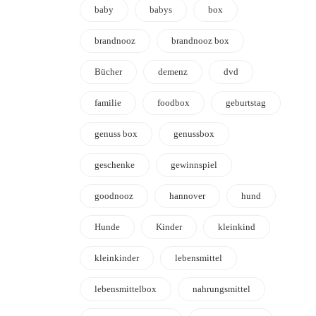
baby
babys
box
brandnooz
brandnooz box
Bücher
demenz
dvd
familie
foodbox
geburtstag
genuss box
genussbox
geschenke
gewinnspiel
goodnooz
hannover
hund
Hunde
Kinder
kleinkind
kleinkinder
lebensmittel
lebensmittelbox
nahrungsmittel