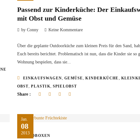
Passend zur Kinderküche: Der Einkaufs
mit Obst und Gemüse
by Conny
Keine Kommentare
Über die geplante Outdoorküche zum kleinen Preis für den Sand, hab
Euch bereits berichtet. Problematisch ist nun, dass die Kinder sie so g
Wohnung bespielen, dass sie...
INE
,
,
,
EINKAUFSWAGEN
GEMÜSE
KINDERKÜCHE
KLEINK
,
,
OBST
PLASTIK
SPIELOBST
Share :
Jan.
08
2013
FOODBOXEN