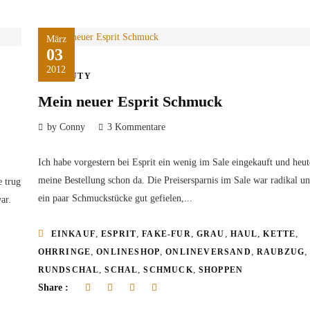
März
03
2012
BEAUTY
Mein neuer Esprit Schmuck
by Conny
3 Kommentare
Ich habe vorgestern bei Esprit ein wenig im Sale eingekauft und heu
meine Bestellung schon da. Die Preisersparnis im Sale war radikal u
e trug
ein paar Schmuckstücke gut gefielen,...
ar.
,
,
,
,
,
,
EINKAUF
ESPRIT
FAKE-FUR
GRAU
HAUL
KETTE
,
,
,
OHRRINGE
ONLINESHOP
ONLINEVERSAND
RAUBZUG
,
,
,
RUNDSCHAL
SCHAL
SCHMUCK
SHOPPEN
Share :