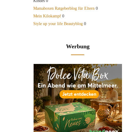
Kindes 0
Mamaboxen Ratgeberblog für Eltern
0
Mein Kilokampf
0
Style up your life Beautyblog
0
Werbung