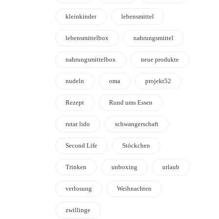
kleinkinder
lebensmittel
lebensmittelbox
nahrungsmittel
nahrungsmittelbox
neue produkte
nudeln
oma
projekt52
Rezept
Rund ums Essen
rutar lido
schwangerschaft
Second Life
Stöckchen
Trinken
unboxing
urlaub
verlosung
Weihnachten
zwillinge