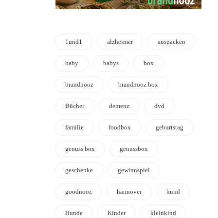
1und1
alzheimer
auspacken
baby
babys
box
brandnooz
brandnooz box
Bücher
demenz
dvd
familie
foodbox
geburtstag
genuss box
genussbox
geschenke
gewinnspiel
goodnooz
hannover
hund
Hunde
Kinder
kleinkind