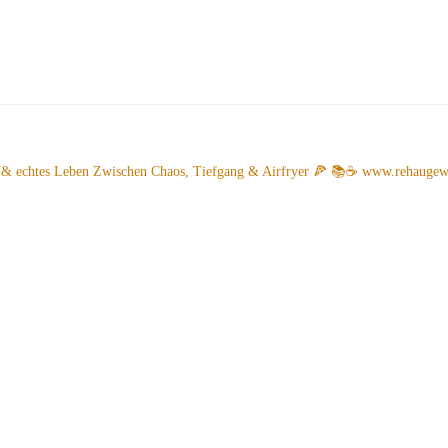
 & echtes Leben
Zwischen Chaos, Tiefgang & Airfryer 🍕 📚☕️
www.rehaugew.