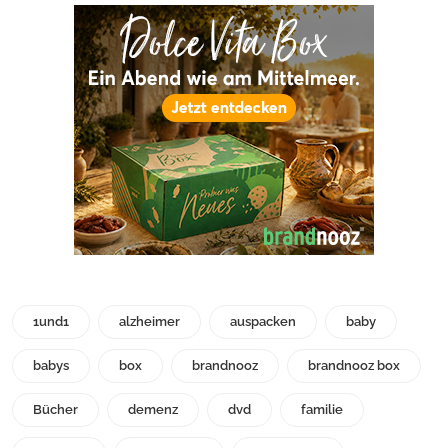
1und1
alzheimer
auspacken
baby
babys
box
brandnooz
brandnooz box
Bücher
demenz
dvd
familie