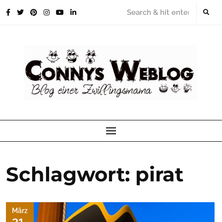
Skip
to
content
Schlagwort:
pirat
März
31