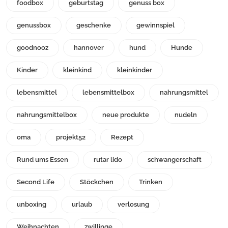
foodbox
geburtstag
genuss box
genussbox
geschenke
gewinnspiel
goodnooz
hannover
hund
Hunde
Kinder
kleinkind
kleinkinder
lebensmittel
lebensmittelbox
nahrungsmittel
nahrungsmittelbox
neue produkte
nudeln
oma
projekt52
Rezept
Rund ums Essen
rutar lido
schwangerschaft
Second Life
Stöckchen
Trinken
unboxing
urlaub
verlosung
Weihnachten
zwillinge