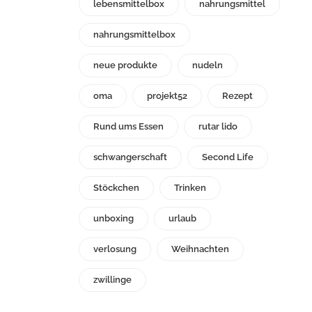
lebensmittelbox
nahrungsmittel
nahrungsmittelbox
neue produkte
nudeln
oma
projekt52
Rezept
Rund ums Essen
rutar lido
schwangerschaft
Second Life
Stöckchen
Trinken
unboxing
urlaub
verlosung
Weihnachten
zwillinge