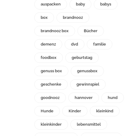
auspacken
baby
babys
box
brandnooz
brandnooz box
Bücher
demenz
dvd
familie
foodbox
geburtstag
genuss box
genussbox
geschenke
gewinnspiel
goodnooz
hannover
hund
Hunde
Kinder
kleinkind
kleinkinder
lebensmittel