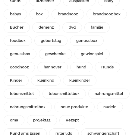
1und1
alzheimer
auspacken
baby
babys
box
brandnooz
brandnooz box
Bücher
demenz
dvd
familie
foodbox
geburtstag
genuss box
genussbox
geschenke
gewinnspiel
goodnooz
hannover
hund
Hunde
Kinder
kleinkind
kleinkinder
lebensmittel
lebensmittelbox
nahrungsmittel
nahrungsmittelbox
neue produkte
nudeln
oma
projekt52
Rezept
Rund ums Essen
rutar lido
schwangerschaft