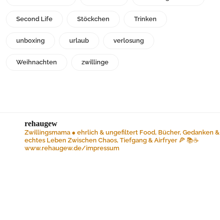
Second Life
Stöckchen
Trinken
unboxing
urlaub
verlosung
Weihnachten
zwillinge
rehaugew
Zwillingsmama ● ehrlich & ungefiltert
Food, Bücher, Gedanken &
echtes Leben
Zwischen Chaos, Tiefgang & Airfryer 🍕 📚☕️
www.rehaugew.de/impressum