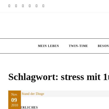
Skip
to
content
MEIN LEBEN
TWIN-TIME
BESON
Schlagwort:
stress mit 
Nov.
09
2010
ÄRGERLICHES