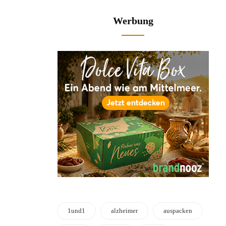
Werbung
1und1
alzheimer
auspacken