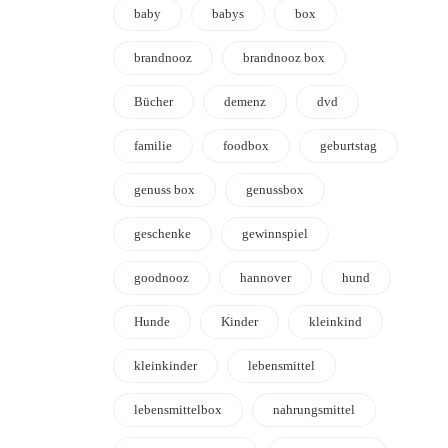
baby
babys
box
brandnooz
brandnooz box
Bücher
demenz
dvd
familie
foodbox
geburtstag
genuss box
genussbox
geschenke
gewinnspiel
goodnooz
hannover
hund
Hunde
Kinder
kleinkind
kleinkinder
lebensmittel
lebensmittelbox
nahrungsmittel