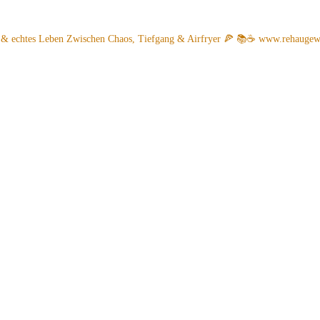
 & echtes Leben
Zwischen Chaos, Tiefgang & Airfryer 🍕 📚☕️
www.rehaugew.