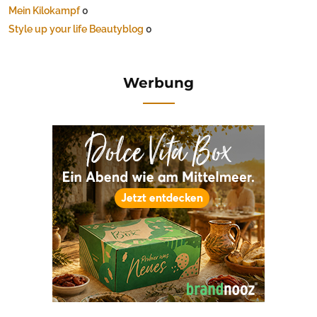
Mein Kilokampf
0
Style up your life Beautyblog
0
Werbung