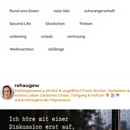
Rund ums Essen
rutar lido
schwangerschaft
Second Life
Stöckchen
Trinken
unboxing
urlaub
verlosung
Weihnachten
zwillinge
rehaugew
Zwillingsmama ● ehrlich & ungefiltert
Food, Bücher, Gedanken &
echtes Leben
Zwischen Chaos, Tiefgang & Airfryer
www.rehaugew.de/impressum