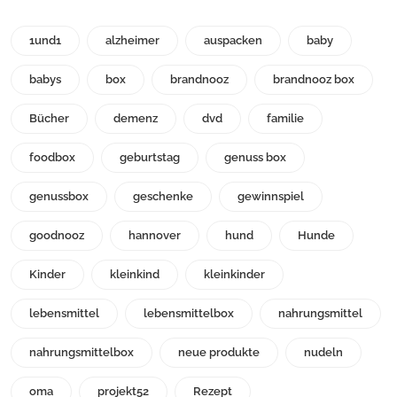
1und1
alzheimer
auspacken
baby
babys
box
brandnooz
brandnooz box
Bücher
demenz
dvd
familie
foodbox
geburtstag
genuss box
genussbox
geschenke
gewinnspiel
goodnooz
hannover
hund
Hunde
Kinder
kleinkind
kleinkinder
lebensmittel
lebensmittelbox
nahrungsmittel
nahrungsmittelbox
neue produkte
nudeln
oma
projekt52
Rezept