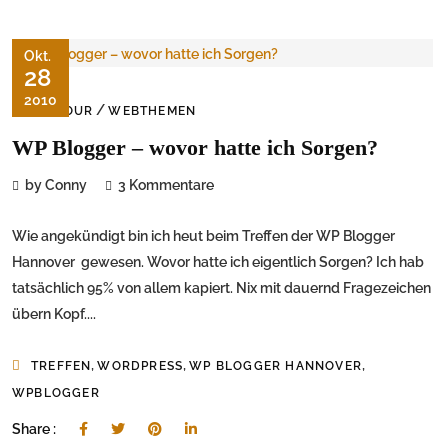
Okt.
28
2010
/
ON TOUR
WEBTHEMEN
WP Blogger – wovor hatte ich Sorgen?
by Conny
3 Kommentare
Wie angekündigt bin ich heut beim Treffen der WP Blogger
Hannover gewesen. Wovor hatte ich eigentlich Sorgen? Ich hab
tatsächlich 95% von allem kapiert. Nix mit dauernd Fragezeichen
übern Kopf....
,
,
,
TREFFEN
WORDPRESS
WP BLOGGER HANNOVER
WPBLOGGER
Share :