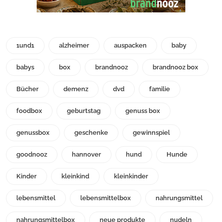
1und1
alzheimer
auspacken
baby
babys
box
brandnooz
brandnooz box
Bücher
demenz
dvd
familie
foodbox
geburtstag
genuss box
genussbox
geschenke
gewinnspiel
goodnooz
hannover
hund
Hunde
Kinder
kleinkind
kleinkinder
lebensmittel
lebensmittelbox
nahrungsmittel
nahrungsmittelbox
neue produkte
nudeln