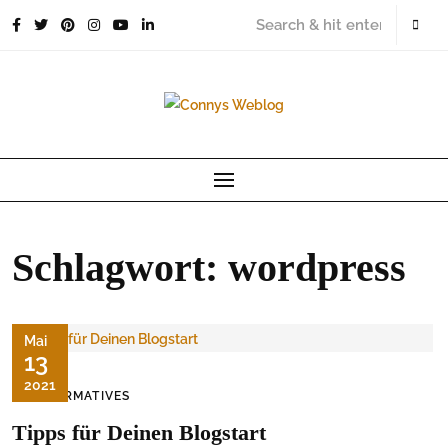
Skip
to
content
Schlagwort:
wordpress
Mai
13
2021
INFORMATIVES
Tipps für Deinen Blogstart