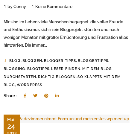
by Conny
Keine Kommentare
Mir sind im Leben viele Menschen begegnet, die voller Freude
und Enthusiasmus sich in ein Blogprojekt stürzten und nach
wenigen Monaten mit großer Ernüchterung und Frustration alles
hinwarfen. Die immer...
,
,
,
,
BLOG
BLOGGEN
BLOGGER TIPPS
BLOGGERTIPPS
,
,
,
BLOGGING
BLOGTIPPS
LESER FINDEN
MIT DEM BLOG
,
,
DURCHSTARTEN
RICHTIG BLOGGEN
SO KLAPPTS MIT DEM
,
BLOG
WORDPRESS
Share :
Mai
24
2013