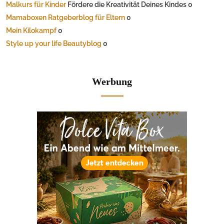
Malkurs für Kinder
Fördere die Kreativität Deines Kindes 0
Mamaboxen Ratgeberblog für Eltern
0
Mein Kilokampf
0
Style up your life Beautyblog
0
Werbung