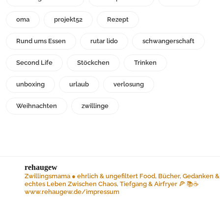
oma
projekt52
Rezept
Rund ums Essen
rutar lido
schwangerschaft
Second Life
Stöckchen
Trinken
unboxing
urlaub
verlosung
Weihnachten
zwillinge
rehaugew
Zwillingsmama ● ehrlich & ungefiltert
Food, Bücher, Gedanken &
echtes Leben
Zwischen Chaos, Tiefgang & Airfryer 🍕 📚☕️
www.rehaugew.de/impressum