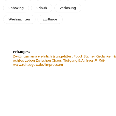
unboxing
urlaub
verlosung
Weihnachten
zwillinge
rehaugew
Zwillingsmama ● ehrlich & ungefiltert
Food, Bücher, Gedanken &
echtes Leben
Zwischen Chaos, Tiefgang & Airfryer 🍕 📚☕️
www.rehaugew.de/impressum