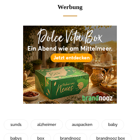
Werbung
1und1
alzheimer
auspacken
baby
babys
box
brandnooz
brandnooz box