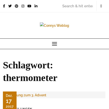
Skip
to
content
Schlagwort:
thermometer
Dez.
17
2017
MITTEILUNGEN