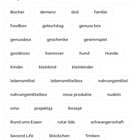
Bücher
demenz
dvd
familie
foodbox
geburtstag
genuss box
genussbox
geschenke
gewinnspiel
goodnooz
hannover
hund
Hunde
Kinder
kleinkind
kleinkinder
lebensmittel
lebensmittelbox
nahrungsmittel
nahrungsmittelbox
neue produkte
nudeln
oma
projekt52
Rezept
Rund ums Essen
rutar lido
schwangerschaft
Second Life
Stöckchen
Trinken