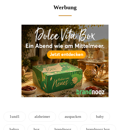
Werbung
1und1
alzheimer
auspacken
baby
babys
box
brandnooz
brandnooz box