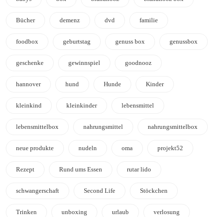
Bücher
demenz
dvd
familie
foodbox
geburtstag
genuss box
genussbox
geschenke
gewinnspiel
goodnooz
hannover
hund
Hunde
Kinder
kleinkind
kleinkinder
lebensmittel
lebensmittelbox
nahrungsmittel
nahrungsmittelbox
neue produkte
nudeln
oma
projekt52
Rezept
Rund ums Essen
rutar lido
schwangerschaft
Second Life
Stöckchen
Trinken
unboxing
urlaub
verlosung