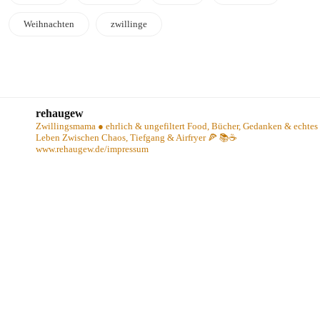
Weihnachten
zwillinge
rehaugew
Zwillingsmama ● ehrlich & ungefiltert
Food, Bücher, Gedanken & echtes
Leben
Zwischen Chaos, Tiefgang & Airfryer 🍕 📚☕️
www.rehaugew.de/impressum