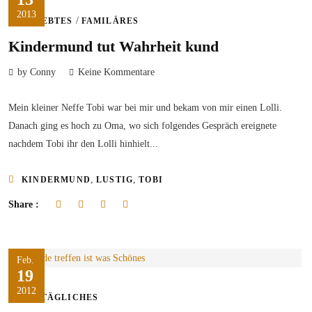
2013
/
ERLEBTES
FAMILÄRES
Kindermund tut Wahrheit kund
by Conny
Keine Kommentare
Mein kleiner Neffe Tobi war bei mir und bekam von mir einen Lolli.
Danach ging es hoch zu Oma, wo sich folgendes Gespräch ereignete
nachdem Tobi ihr den Lolli hinhielt...
,
,
KINDERMUND
LUSTIG
TOBI
Share :
Feb.
19
2012
ALLTÄGLICHES