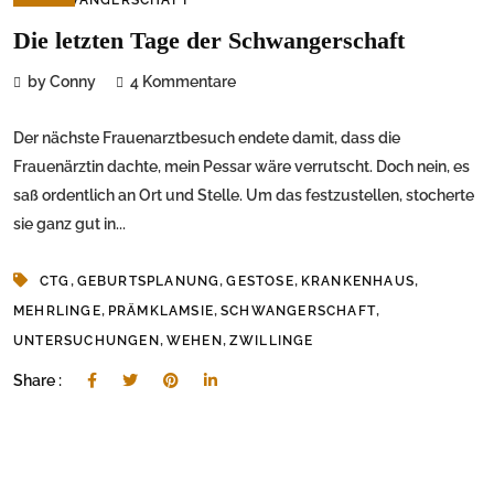
Die letzten Tage der Schwangerschaft
by Conny
4 Kommentare
Der nächste Frauenarztbesuch endete damit, dass die
Frauenärztin dachte, mein Pessar wäre verrutscht. Doch nein, es
saß ordentlich an Ort und Stelle. Um das festzustellen, stocherte
sie ganz gut in...
,
,
,
,
CTG
GEBURTSPLANUNG
GESTOSE
KRANKENHAUS
,
,
,
MEHRLINGE
PRÄMKLAMSIE
SCHWANGERSCHAFT
,
,
UNTERSUCHUNGEN
WEHEN
ZWILLINGE
Share :