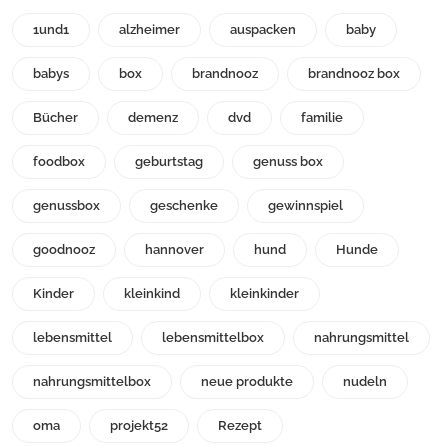
1und1
alzheimer
auspacken
baby
babys
box
brandnooz
brandnooz box
Bücher
demenz
dvd
familie
foodbox
geburtstag
genuss box
genussbox
geschenke
gewinnspiel
goodnooz
hannover
hund
Hunde
Kinder
kleinkind
kleinkinder
lebensmittel
lebensmittelbox
nahrungsmittel
nahrungsmittelbox
neue produkte
nudeln
oma
projekt52
Rezept