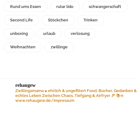
Rund ums Essen
rutar lido
schwangerschaft
Second Life
Stöckchen
Trinken
unboxing
urlaub
verlosung
Weihnachten
zwillinge
rehaugew
Zwillingsmama ● ehrlich & ungefiltert
Food, Bücher, Gedanken &
echtes Leben
Zwischen Chaos, Tiefgang & Airfryer 🍕 📚☕️
www.rehaugew.de/impressum