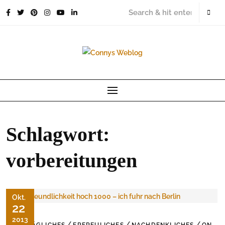
Skip
to
content
Schlagwort:
vorbereitungen
Okt.
22
2013
/
/
/
ALLTÄGLICHES
ERFREULICHES
NACHDENKLICHES
ON