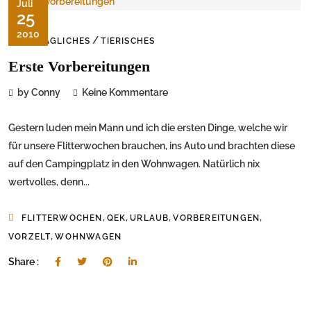
Juli
25
2010
/
ALLTÄGLICHES
TIERISCHES
Erste Vorbereitungen
by Conny
Keine Kommentare
Gestern luden mein Mann und ich die ersten Dinge, welche wir
für unsere Flitterwochen brauchen, ins Auto und brachten diese
auf den Campingplatz in den Wohnwagen. Natürlich nix
wertvolles, denn...
,
,
,
,
FLITTERWOCHEN
QEK
URLAUB
VORBEREITUNGEN
,
VORZELT
WOHNWAGEN
Share :