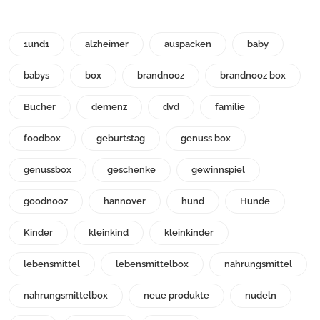
1und1
alzheimer
auspacken
baby
babys
box
brandnooz
brandnooz box
Bücher
demenz
dvd
familie
foodbox
geburtstag
genuss box
genussbox
geschenke
gewinnspiel
goodnooz
hannover
hund
Hunde
Kinder
kleinkind
kleinkinder
lebensmittel
lebensmittelbox
nahrungsmittel
nahrungsmittelbox
neue produkte
nudeln