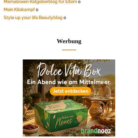
Mamaboxen Ratgeberblog für Eltern
0
Mein Kilokampf
0
Style up your life Beautyblog
0
Werbung