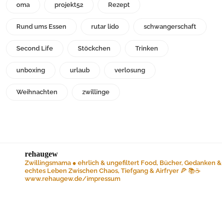
oma
projekt52
Rezept
Rund ums Essen
rutar lido
schwangerschaft
Second Life
Stöckchen
Trinken
unboxing
urlaub
verlosung
Weihnachten
zwillinge
rehaugew
Zwillingsmama ● ehrlich & ungefiltert
Food, Bücher, Gedanken &
echtes Leben
Zwischen Chaos, Tiefgang & Airfryer 🍕 📚☕️
www.rehaugew.de/impressum