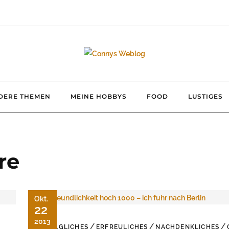
DERE THEMEN
MEINE HOBBYS
FOOD
LUSTIGES
re
Okt.
22
2013
/
/
/
ALLTÄGLICHES
ERFREULICHES
NACHDENKLICHES