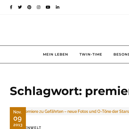
Skip
to
content
MEIN LEBEN
TWIN-TIME
BESON
Schlagwort:
premie
Nov.
09
2013
MEDIENWELT