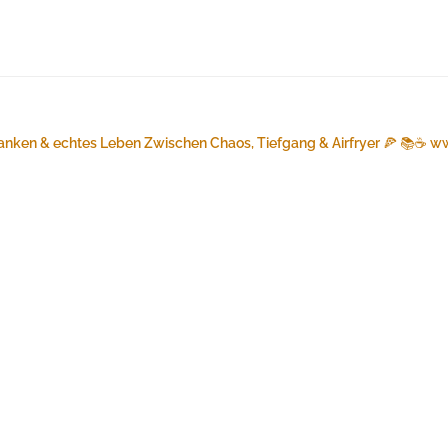
anken & echtes Leben
Zwischen Chaos, Tiefgang & Airfryer 🍕 📚☕️
ww