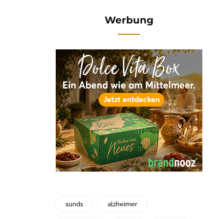
Werbung
1und1
alzheimer