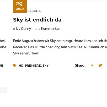
29
2010
ALLTÄGLICHES
Sky ist endlich da
by Conny
2 Kommentare
bei
Ende August haben wir Sky beantragt. Heute kam endlich d
habe.
Receiver. Das wurde aber langsam auch Zeit. Nun kann ich e
Sky sehen. *freu*
,
,
Share :
UB
HD
PREMIERE
SKY