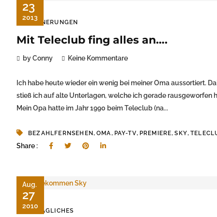
23
2013
ERINNERUNGEN
Mit Teleclub fing alles an….
by Conny
Keine Kommentare
Ich habe heute wieder ein wenig bei meiner Oma aussortiert. Da
stieß ich auf alte Unterlagen, welche ich gerade rausgeworfen 
Mein Opa hatte im Jahr 1990 beim Teleclub (na...
,
,
,
,
,
BEZAHLFERNSEHEN
OMA
PAY-TV
PREMIERE
SKY
TELECL
Share :
Aug.
27
2010
ALLTÄGLICHES