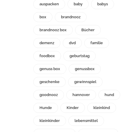
auspacken
baby
babys
box
brandnooz
brandnooz box
Bücher
demenz
dvd
familie
foodbox
geburtstag
genuss box
genussbox
geschenke
gewinnspiel
goodnooz
hannover
hund
Hunde
Kinder
kleinkind
kleinkinder
lebensmittel