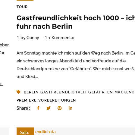
TOUR
Gastfreundlichkeit hoch 1000 – ic
fuhr nach Berlin
by Conny
1 Kommentar
tober
War
Am Sonntag machte ich mich auf den Weg nach Berlin. Im 
ein schwarzes langes Abendkleid und Vorfreude auf die
Deutschlandpremiere von “Gefährten”. Wer mich kennt weiß
und Kleid...
,
E
,
,
,
BERLIN
GASTFREUNDLICHKEIT
GEFÄHRTEN
MACKENC
,
PREMIERE
VORBEREITUNGEN
Share :
Sep.