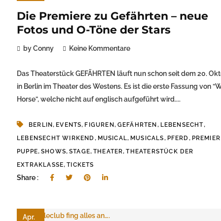
Die Premiere zu Gefährten – neue
Fotos und O-Töne der Stars
by Conny
Keine Kommentare
Das Theaterstück GEFÄHRTEN läuft nun schon seit dem 20. Ok
in Berlin im Theater des Westens. Es ist die erste Fassung von “
Horse”, welche nicht auf englisch aufgeführt wird....
,
,
,
,
,
BERLIN
EVENTS
FIGUREN
GEFÄHRTEN
LEBENSECHT
,
,
,
,
LEBENSECHT WIRKEND
MUSICAL
MUSICALS
PFERD
PREMIER
,
,
,
,
PUPPE
SHOWS
STAGE
THEATER
THEATERSTÜCK DER
,
EXTRAKLASSE
TICKETS
Share :
Apr.