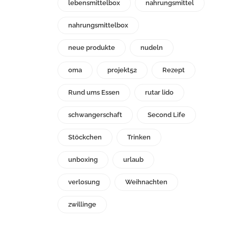
lebensmittelbox
nahrungsmittel
nahrungsmittelbox
neue produkte
nudeln
oma
projekt52
Rezept
Rund ums Essen
rutar lido
schwangerschaft
Second Life
Stöckchen
Trinken
unboxing
urlaub
verlosung
Weihnachten
zwillinge