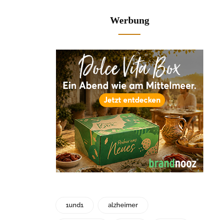
Werbung
1und1
alzheimer