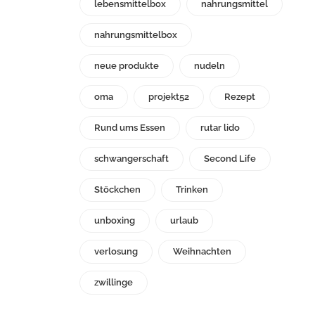
lebensmittelbox
nahrungsmittel
nahrungsmittelbox
neue produkte
nudeln
oma
projekt52
Rezept
Rund ums Essen
rutar lido
schwangerschaft
Second Life
Stöckchen
Trinken
unboxing
urlaub
verlosung
Weihnachten
zwillinge