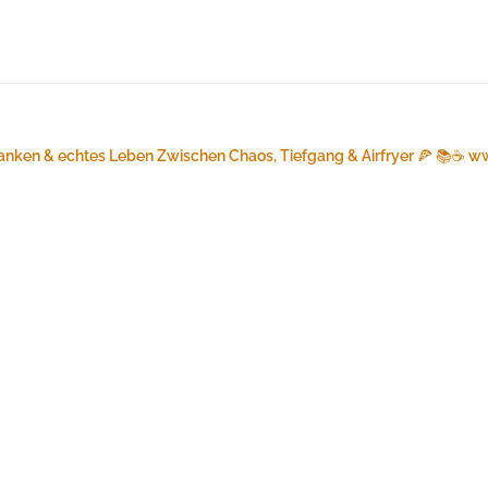
anken & echtes Leben
Zwischen Chaos, Tiefgang & Airfryer 🍕 📚☕️
ww