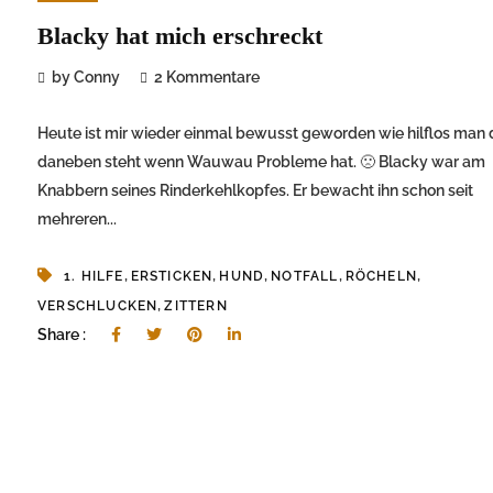
Blacky hat mich erschreckt
by Conny
2 Kommentare
Heute ist mir wieder einmal bewusst geworden wie hilflos man
daneben steht wenn Wauwau Probleme hat. 🙁 Blacky war am
Knabbern seines Rinderkehlkopfes. Er bewacht ihn schon seit
mehreren...
,
,
,
,
,
1. HILFE
ERSTICKEN
HUND
NOTFALL
RÖCHELN
,
VERSCHLUCKEN
ZITTERN
Share :