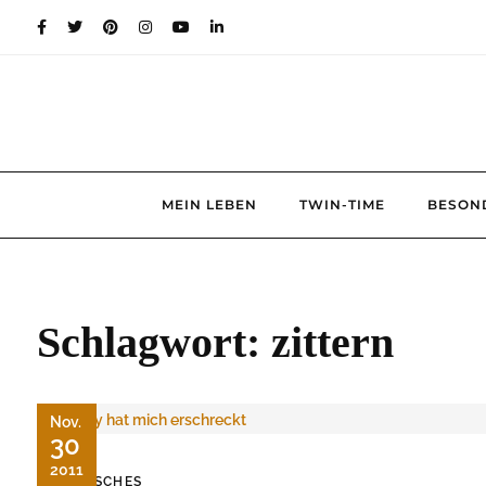
Skip
to
content
MEIN LEBEN
TWIN-TIME
BESON
Schlagwort:
zittern
Nov.
30
2011
TIERISCHES