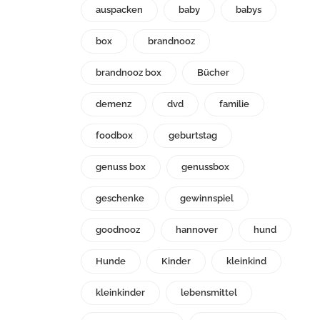
auspacken
baby
babys
box
brandnooz
brandnooz box
Bücher
demenz
dvd
familie
foodbox
geburtstag
genuss box
genussbox
geschenke
gewinnspiel
goodnooz
hannover
hund
Hunde
Kinder
kleinkind
kleinkinder
lebensmittel