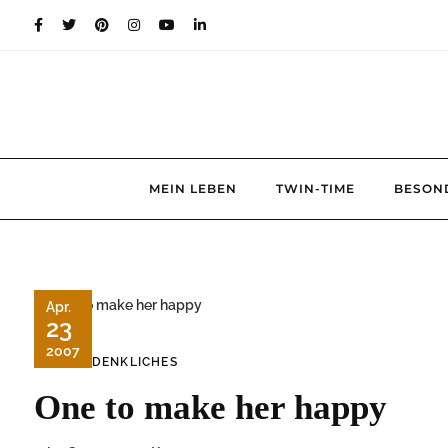
Skip
to
content
MEIN LEBEN
TWIN-TIME
BESON
Apr.
23
2007
NACHDENKLICHES
One to make her happy