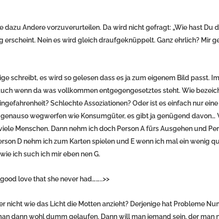
e dazu Andere vorzuverurteilen. Da wird nicht gefragt: „Wie hast Du 
erscheint. Nein es wird gleich draufgeknüppelt. Ganz ehrlich? Mir g
ge schreibt, es wird so gelesen dass es ja zum eigenem Bild passt. I
, auch wenn da was vollkommen entgegengesetztes steht. Wie bezeic
ngefahrenheit? Schlechte Assoziationen? Oder ist es einfach nur eine
genauso wegwerfen wie Konsumgüter, es gibt ja genügend davon…
viele Menschen. Dann nehm ich doch Person A fürs Ausgehen und Pe
erson D nehm ich zum Karten spielen und E wenn ich mal ein wenig q
wie ich such ich mir eben nen G.
 good love that she never had……..>>
r nicht wie das Licht die Motten anzieht? Derjenige hat Probleme N
 man dann wohl dumm gelaufen. Dann will man jemand sein, der man ni