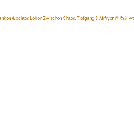
anken & echtes Leben
Zwischen Chaos, Tiefgang & Airfryer 🍕 📚☕️
ww