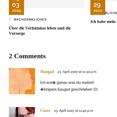
03
29
2009
2010
ÄRGERLICH
NACHDENKLICHES
Ich habe mein 
Über die Verhätnisse leben und die
Vorsorge
2 Comments
Mauggal
23. April 2007 at 11:30 p.m.
Ich wei� genau was du meinst!
�brigens Saugut geschrieben :O)
Conny
23. April 2007 at 11:40 p.m.