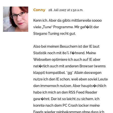
Conny
28. Juli 2007 at 1:50 a.m.
Kenn ich. Aber da gibts mittlerweile soooo
viele „Tune“ Programme. Mir gef�llt der
Stegano Tuning recht gut.
Also bei meinen Besuchern ist der IE laut
Statistik noch mit 80% f�hrend. Meine
Webseiten optimiere ich auch auf IE aber
nat�rlich auch mit anderen Browser (wenns
klappt) kompatibel. *gg* Allein deswegen
nutze ich den IE schon, weil eben soviel Leute
den immernoch nutzen. Aber haupts�chlich
habe ich mich an den RSS Feed Reader
gew�hnt. Der ist so leicht zu sichern, ich
konnte nach dem PC Crash locker meine
Feeds wieder reinbekommen ohne dass ich