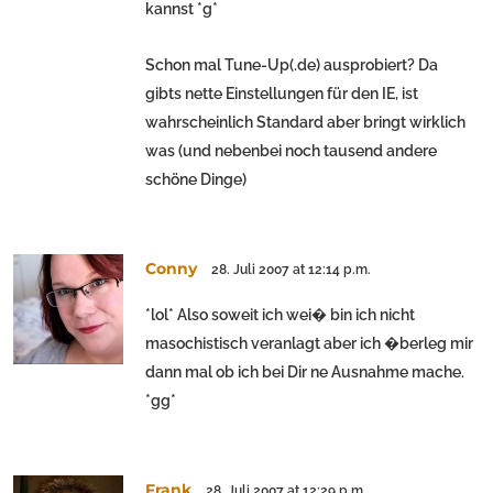
kannst *g*
Schon mal Tune-Up(.de) ausprobiert? Da
gibts nette Einstellungen für den IE, ist
wahrscheinlich Standard aber bringt wirklich
was (und nebenbei noch tausend andere
schöne Dinge)
Conny
28. Juli 2007 at 12:14 p.m.
*lol* Also soweit ich wei� bin ich nicht
masochistisch veranlagt aber ich �berleg mir
dann mal ob ich bei Dir ne Ausnahme mache.
*gg*
Frank
28. Juli 2007 at 12:29 p.m.