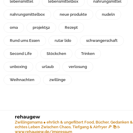
lebensmittel
lebensmittelbox
nahrungsmittel
nahrungsmittelbox
neue produkte
nudeln
oma
projekt52
Rezept
Rund ums Essen
rutar lido
schwangerschaft
Second Life
Stöckchen
Trinken
unboxing
urlaub
verlosung
Weihnachten
zwillinge
rehaugew
Zwillingsmama ● ehrlich & ungefiltert
Food, Bücher, Gedanken &
echtes Leben
Zwischen Chaos, Tiefgang & Airfryer 🍕 📚☕️
www.rehaugew.de/impressum