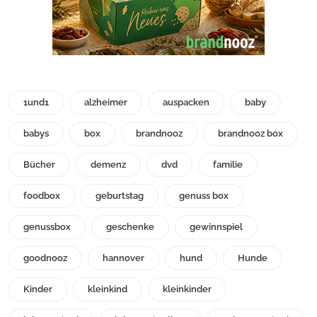
1und1
alzheimer
auspacken
baby
babys
box
brandnooz
brandnooz box
Bücher
demenz
dvd
familie
foodbox
geburtstag
genuss box
genussbox
geschenke
gewinnspiel
goodnooz
hannover
hund
Hunde
Kinder
kleinkind
kleinkinder