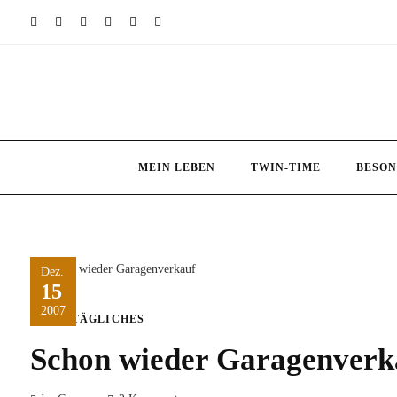
Skip
to
content
MEIN LEBEN
TWIN-TIME
BESON
Dez.
15
2007
ALLTÄGLICHES
Schon wieder Garagenverk