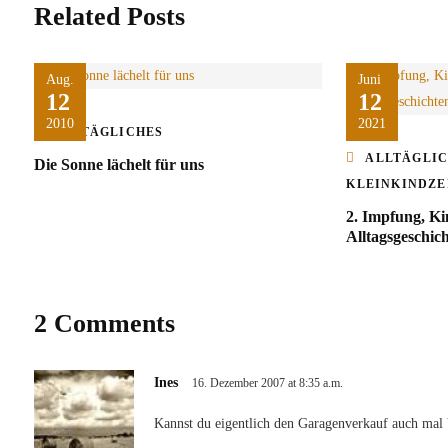
Related Posts
Aug.
Juni
12
12
2010
2021
ALLTÄGLICHES
ALLTÄGLI
Die Sonne lächelt für uns
KLEINKINDZE
2. Impfung, Ki
Alltagsgeschic
2 Comments
Ines
16. Dezember 2007 at 8:35 a.m.
Kannst du eigentlich den Garagenverkauf auch m