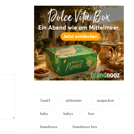
1und1
alzheimer
auspacken
baby
babys
box
brandnooz
brandnooz box