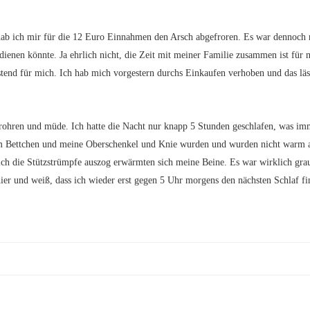
ab ich mir für die 12 Euro Einnahmen den Arsch abgefroren. Es war dennoch 
dienen könnte. Ja ehrlich nicht, die Zeit mit meiner Familie zusammen ist für 
stend für mich. Ich hab mich vorgestern durchs Einkaufen verhoben und das läs
frohren und müde. Ich hatte die Nacht nur knapp 5 Stunden geschlafen, was im
 im Bettchen und meine Oberschenkel und Knie wurden und wurden nicht warm 
ich die Stützstrümpfe auszog erwärmten sich meine Beine. Es war wirklich grau
hier und weiß, dass ich wieder erst gegen 5 Uhr morgens den nächsten Schlaf f