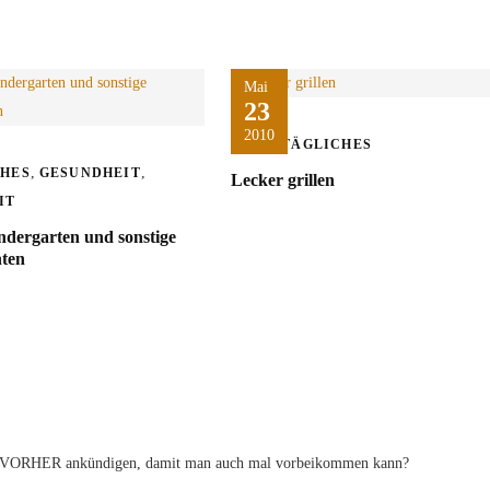
Mai
23
2010
ALLTÄGLICHES
,
,
CHES
GESUNDHEIT
Lecker grillen
IT
ndergarten und sonstige
hten
al VORHER ankündigen, damit man auch mal vorbeikommen kann?