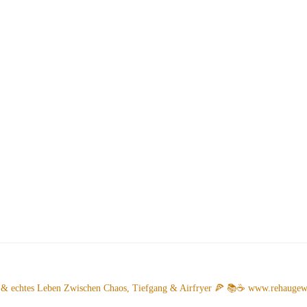
 & echtes Leben
Zwischen Chaos, Tiefgang & Airfryer 🍕 📚☕️
www.rehaugew.