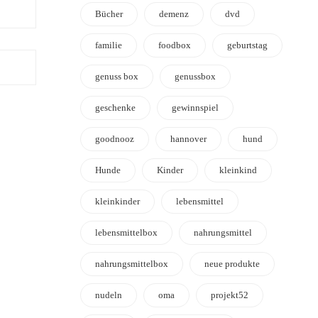
Bücher
demenz
dvd
familie
foodbox
geburtstag
genuss box
genussbox
geschenke
gewinnspiel
goodnooz
hannover
hund
Hunde
Kinder
kleinkind
kleinkinder
lebensmittel
lebensmittelbox
nahrungsmittel
nahrungsmittelbox
neue produkte
nudeln
oma
projekt52