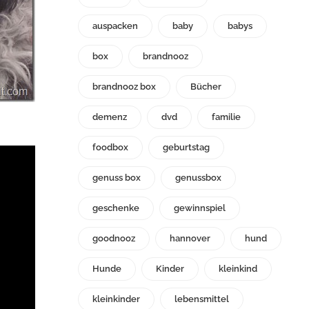
auspacken
baby
babys
box
brandnooz
brandnooz box
Bücher
demenz
dvd
familie
foodbox
geburtstag
genuss box
genussbox
geschenke
gewinnspiel
goodnooz
hannover
hund
Hunde
Kinder
kleinkind
kleinkinder
lebensmittel