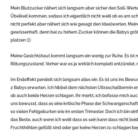
Mein Blutzucker nähert sich langsam aber sicher den Soll-Wer
Übelkeit kommen, sodass ich eigentlich nicht weiß ob es am sc
nicht perfekt aber nähert sich wie gesagt den Idealwerten. Meine 
gewissenhaft, denn bei zu hohem Zucker können die Babys größer 
platzen 😉
Meine Gesichtshaut kommt langsam ein wenig zur Ruhe. Es ist 
Rötungszustand. Vorher war es ja wirklich komplett entzündet, n
Im Endeffekt pendelt sich langsam alles ein. Es ist uns ins Bewus
2 Babys erwarten. Ich hibbel dem nächsten Ultraschalltermin en
ob auch beide Herzen schlagen. Ihr merkt, ich befasse mich auch 
uns bewusst, dass es eine kritische Phase der Schwangerschaft
so vielen Fehlgeburten wie im ersten Trimester. Doch ich bin ei
das Beste, auch wenn ich weiß dass es sein kann dass nicht bei
Fruchthöhlen gefüllt sind oder gar keine Herzen zu schlagen b