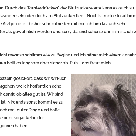
ten. Durch das “Runterdrücken” der Blutzuckerwerte kann es auch zu
hwanger sein oder doch am Blutzucker liegt. Noch ist meine Insulinm
Arztpraxis ist bisher sehr zufrieden mit mir. Ich bin da auch sehr
als gewöhnlich werden und sorry da sind schon 2 drin in mir…. ich wi
nicht mehr so schlimm wie zu Beginn und ich näher mich einem anne
un heilt es langsam aber sicher ab. Puh…. das freut mich.
stsein gesickert, dass wir wirklich
tgehen, wo ich hoffentlich sehe
damit, ob alles gut ist. Wir sind
 ist. Nirgends sonst kommt es zu
nfach mal guter Dinge und hoffe
de oder sogar keine der
egonnen haben.