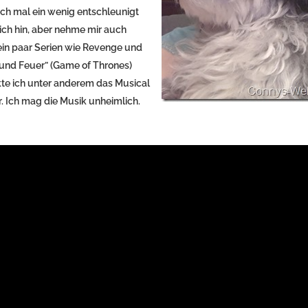
ach mal ein wenig entschleunigt
ich hin, aber nehme mir auch
in paar Serien wie Revenge und
s und Feuer” (Game of Thrones)
te ich unter anderem das Musical
. Ich mag die Musik unheimlich.