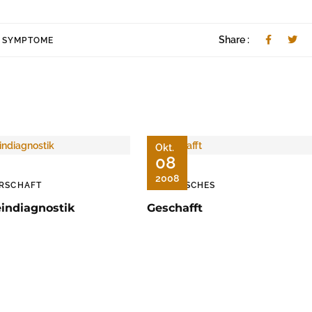
,
Share :
SYMPTOME
Okt.
08
2008
RSCHAFT
TIERISCHES
eindiagnostik
Geschafft