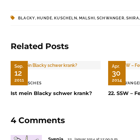
,
,
,
,
,
BLACKY
HUNDE
KUSCHELN
MALSHI
SCHWANGER
SHIRA
Related Posts
Sep.
Apr.
12
30
2011
2014
TIERISCHES
SCHWANGE
Ist mein Blacky schwer krank?
22. SSW – F
4 Comments
Svenja
22. Januar 2014 at 12:00 p.m.