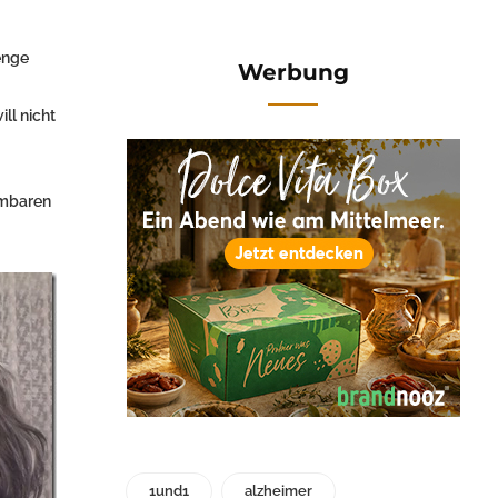
enge
Werbung
ll nicht
hmbaren
1und1
alzheimer