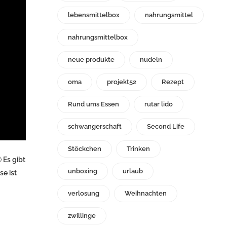
lebensmittelbox
nahrungsmittel
nahrungsmittelbox
neue produkte
nudeln
oma
projekt52
Rezept
Rund ums Essen
rutar lido
schwangerschaft
Second Life
Stöckchen
Trinken
 Es gibt
unboxing
urlaub
se ist
verlosung
Weihnachten
zwillinge