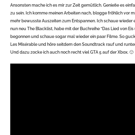
Ansonsten mache ich es mir zur Zeit gemütlich. Genieße es einf
zu sein. Ich komme meinen Arbeiten nach, blogge fröhlich vor m
mehr bewusste Auszeiten zum Entspannen. Ich schaue wieder e
nun neu The Blacklist, habe mit der Buchreihe “Das Lied von Ei
begonnen und schaue sogar mal wieder ein paar Filme. So guck
Les Misérable und höre seitdem den Soundtrack rauf und runter
Und dazu zocke ich auch noch recht viel GTA 5 auf der Xbox. 🙂