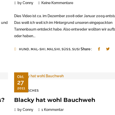
by Conny
Keine Kommentare
Dies Video ist ca. im Dezember 2008 oder Januar 2009 entst
d und
Das weiß ich weil ich im Hintergrund unseren eingepackten
Tannenbaum entdeckt habe. Also entweder wollten wir auf
oder haben...
,
,
,
,
Share :
HUND
MAL-SHI
MALSHI
SÜSS
SUSI
Okt.
27
2011
TIERISCHES
s?
Blacky hat wohl Bauchweh
by Conny
1 Kommentar