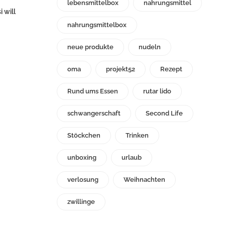
lebensmittelbox
nahrungsmittel
i will
nahrungsmittelbox
neue produkte
nudeln
oma
projekt52
Rezept
Rund ums Essen
rutar lido
schwangerschaft
Second Life
Stöckchen
Trinken
unboxing
urlaub
verlosung
Weihnachten
zwillinge