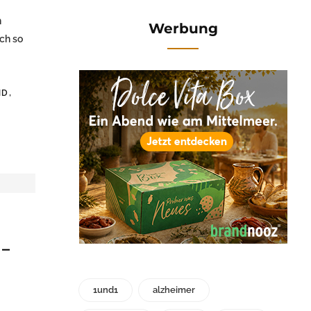
n
Werbung
ich so
,
ND
 –
1und1
alzheimer