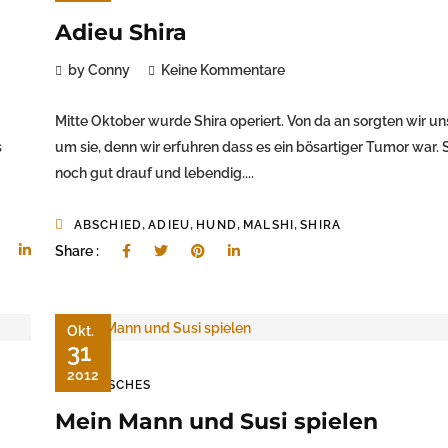
Adieu Shira
by Conny
Keine Kommentare
Mitte Oktober wurde Shira operiert. Von da an sorgten wir un
s
um sie, denn wir erfuhren dass es ein bösartiger Tumor war. 
noch gut drauf und lebendig....
,
,
,
,
ABSCHIED
ADIEU
HUND
MALSHI
SHIRA
Share :
Okt.
31
2012
TIERISCHES
Mein Mann und Susi spielen