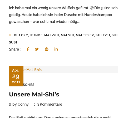
Ich habe mal ein wenig unsere Wuffels gefilmt. 🙂 Die 3 sind sc
goldig. Heute habe ich sie in der Dusche mit Hundeshampoo
gewaschen – war echt mal wieder nötig....
,
,
,
,
,
,
BLACKY
HUNDE
MAL-SHI
MALSHI
MALTESER
SHI TZU
SH
SUSI
Share :
Apr.
29
2011
TIERISCHES
Unsere Mal-Shi’s
by Conny
3 Kommentare
Das Bett gehört uns. Das zumindest mussten sich die 3 wohl