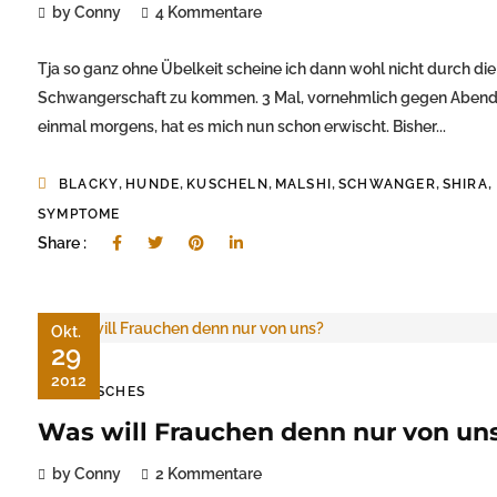
by Conny
4 Kommentare
Tja so ganz ohne Übelkeit scheine ich dann wohl nicht durch die
Schwangerschaft zu kommen. 3 Mal, vornehmlich gegen Aben
einmal morgens, hat es mich nun schon erwischt. Bisher...
,
,
,
,
,
,
BLACKY
HUNDE
KUSCHELN
MALSHI
SCHWANGER
SHIRA
SYMPTOME
Share :
Okt.
29
2012
TIERISCHES
Was will Frauchen denn nur von un
by Conny
2 Kommentare