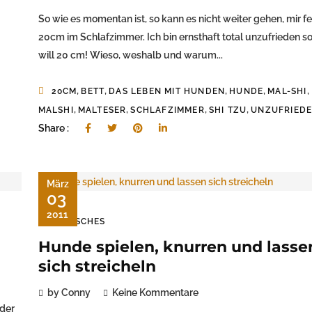
So wie es momentan ist, so kann es nicht weiter gehen, mir f
20cm im Schlafzimmer. Ich bin ernsthaft total unzufrieden so
will 20 cm! Wieso, weshalb und warum...
,
,
,
,
,
20CM
BETT
DAS LEBEN MIT HUNDEN
HUNDE
MAL-SHI
,
,
,
,
MALSHI
MALTESER
SCHLAFZIMMER
SHI TZU
UNZUFRIED
Share :
März
03
2011
TIERISCHES
Hunde spielen, knurren und lasse
sich streicheln
by Conny
Keine Kommentare
Oder