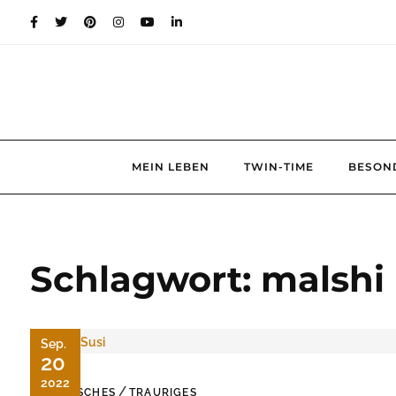
Skip
to
content
MEIN LEBEN
TWIN-TIME
BESON
Schlagwort:
malshi
Sep.
20
2022
/
TIERISCHES
TRAURIGES