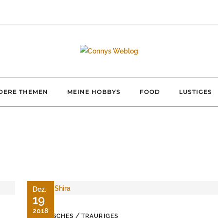
DERE THEMEN
MEINE HOBBYS
FOOD
LUSTIGES
Dez.
19
2018
/
TIERISCHES
TRAURIGES