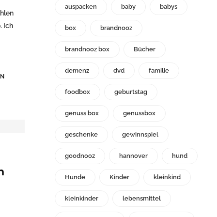
auspacken
baby
babys
ehlen
. Ich
box
brandnooz
brandnooz box
Bücher
demenz
dvd
familie
EN
foodbox
geburtstag
genuss box
genussbox
geschenke
gewinnspiel
goodnooz
hannover
hund
n
Hunde
Kinder
kleinkind
kleinkinder
lebensmittel