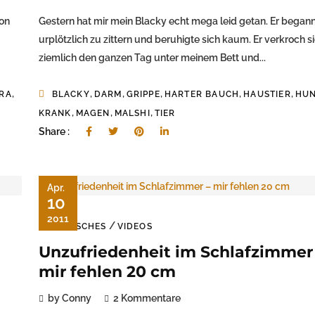
hon
Gestern hat mir mein Blacky echt mega leid getan. Er began
urplötzlich zu zittern und beruhigte sich kaum. Er verkroch s
ziemlich den ganzen Tag unter meinem Bett und...
,
,
,
,
,
,
IRA
BLACKY
DARM
GRIPPE
HARTER BAUCH
HAUSTIER
HU
,
,
,
KRANK
MAGEN
MALSHI
TIER
Share :
Apr.
10
2011
/
TIERISCHES
VIDEOS
Unzufriedenheit im Schlafzimmer
mir fehlen 20 cm
by Conny
2 Kommentare