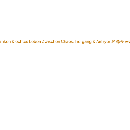
anken & echtes Leben
Zwischen Chaos, Tiefgang & Airfryer 🍕 📚☕️
ww