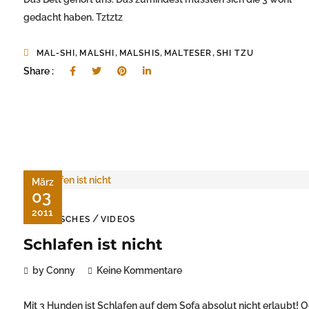
gedacht haben. Tztztz
,
,
,
,
MAL-SHI
MALSHI
MALSHIS
MALTESER
SHI TZU
Share :
März
03
2011
/
TIERISCHES
VIDEOS
Schlafen ist nicht
by Conny
Keine Kommentare
Mit 3 Hunden ist Schlafen auf dem Sofa absolut nicht erlaubt! 