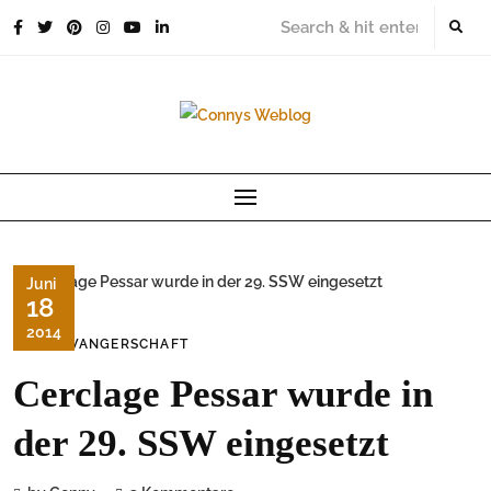
Skip
to
content
Juni
18
2014
SCHWANGERSCHAFT
Cerclage Pessar wurde in
der 29. SSW eingesetzt