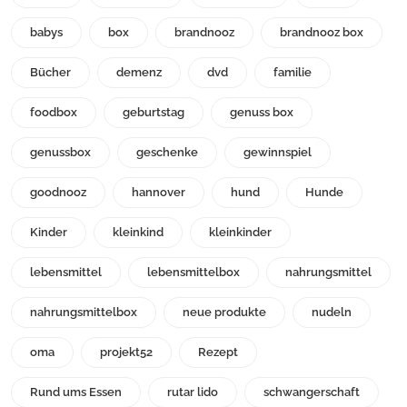
babys
box
brandnooz
brandnooz box
Bücher
demenz
dvd
familie
foodbox
geburtstag
genuss box
genussbox
geschenke
gewinnspiel
goodnooz
hannover
hund
Hunde
Kinder
kleinkind
kleinkinder
lebensmittel
lebensmittelbox
nahrungsmittel
nahrungsmittelbox
neue produkte
nudeln
oma
projekt52
Rezept
Rund ums Essen
rutar lido
schwangerschaft