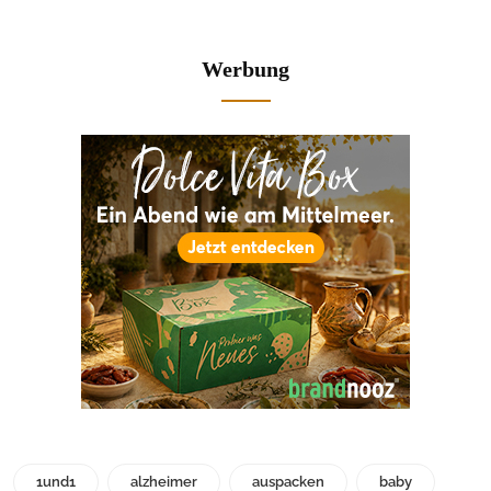
Werbung
1und1
alzheimer
auspacken
baby