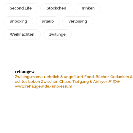
Second Life
Stöckchen
Trinken
unboxing
urlaub
verlosung
Weihnachten
zwillinge
rehaugew
Zwillingsmama ● ehrlich & ungefiltert
Food, Bücher, Gedanken &
echtes Leben
Zwischen Chaos, Tiefgang & Airfryer 🍕 📚☕️
www.rehaugew.de/impressum