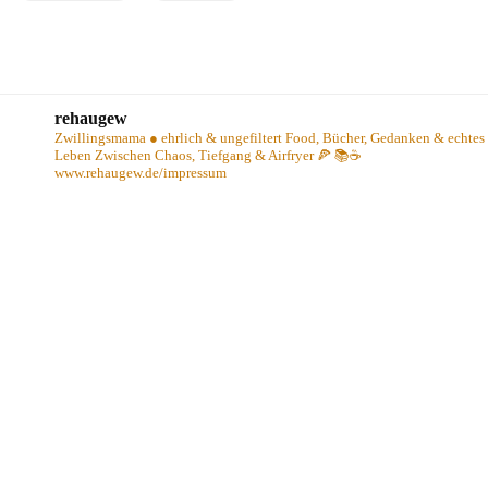
rehaugew
Zwillingsmama ● ehrlich & ungefiltert
Food, Bücher, Gedanken & echtes
Leben
Zwischen Chaos, Tiefgang & Airfryer 🍕 📚☕️
www.rehaugew.de/impressum