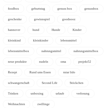
foodbox
geburtstag
genuss box
genussbox
geschenke
gewinnspiel
goodnooz
hannover
hund
Hunde
Kinder
kleinkind
kleinkinder
lebensmittel
lebensmittelbox
nahrungsmittel
nahrungsmittelbox
neue produkte
nudeln
oma
projekt52
Rezept
Rund ums Essen
rutar lido
schwangerschaft
Second Life
Stöckchen
Trinken
unboxing
urlaub
verlosung
Weihnachten
zwillinge