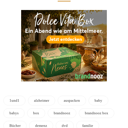
1und1
alzheimer
auspacken
baby
babys
box
brandnooz
brandnooz box
Bücher
demenz
dvd
familie