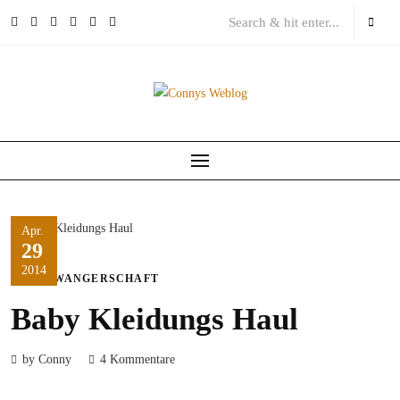
Skip
to
content
Apr.
29
2014
SCHWANGERSCHAFT
Baby Kleidungs Haul
by Conny
4 Kommentare