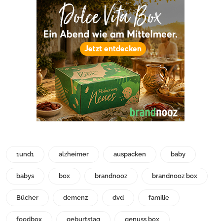
1und1
alzheimer
auspacken
baby
babys
box
brandnooz
brandnooz box
Bücher
demenz
dvd
familie
foodbox
geburtstag
genuss box