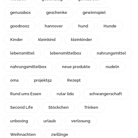
genussbox
geschenke
gewinnspiel
goodnooz
hannover
hund
Hunde
Kinder
kleinkind
kleinkinder
lebensmittel
lebensmittelbox
nahrungsmittel
nahrungsmittelbox
neue produkte
nudeln
oma
projekt52
Rezept
Rund ums Essen
rutar lido
schwangerschaft
Second Life
Stöckchen
Trinken
unboxing
urlaub
verlosung
Weihnachten
zwillinge