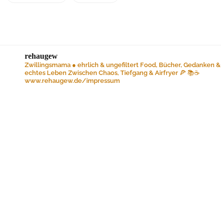
rehaugew
Zwillingsmama ● ehrlich & ungefiltert
Food, Bücher, Gedanken &
echtes Leben
Zwischen Chaos, Tiefgang & Airfryer 🍕 📚☕️
www.rehaugew.de/impressum