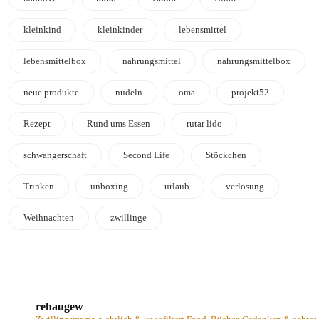
kleinkind
kleinkinder
lebensmittel
lebensmittelbox
nahrungsmittel
nahrungsmittelbox
neue produkte
nudeln
oma
projekt52
Rezept
Rund ums Essen
rutar lido
schwangerschaft
Second Life
Stöckchen
Trinken
unboxing
urlaub
verlosung
Weihnachten
zwillinge
rehaugew