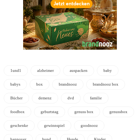
1und1
alzheimer
auspacken
baby
babys
box
brandnooz
brandnooz box
Bücher
demenz
dvd
familie
foodbox
geburtstag
genuss box
genussbox
geschenke
gewinnspiel
goodnooz
hannover
hund
Hunde
Kinder