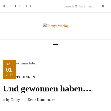
Skip
to
content
Jan.
01
2017
MITTEILUNGEN
Und gewonnen haben…
by Conny
Keine Kommentare