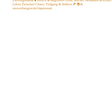
Zwillingsmama ● ehrlich & ungefiltert
Food, Bücher, Gedanken & echtes
Leben
Zwischen Chaos, Tiefgang & Airfryer 🍕 📚☕️
www.rehaugew.de/impressum