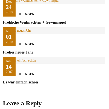
Dez.
24
2019
MITTEILUNGEN
Fröhliche Weihnachten + Gewinnspiel
Jan.
01
2010
MITTEILUNGEN
Frohes neues Jahr
Juli
14
2007
MITTEILUNGEN
Es war einfach schön
Leave a Reply