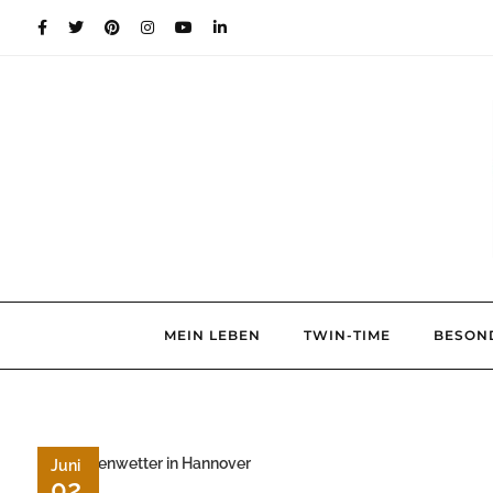
Skip
to
content
MEIN LEBEN
TWIN-TIME
BESON
Juni
02