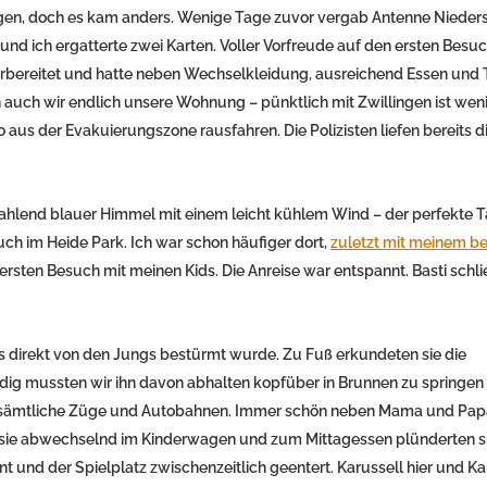
gen, doch es kam anders. Wenige Tage zuvor vergab Antenne Nieder
 und ich ergatterte zwei Karten. Voller Vorfreude auf den ersten Besuc
t vorbereitet und hatte neben Wechselkleidung, ausreichend Essen und 
 auch wir endlich unsere Wohnung – pünktlich mit Zwillingen ist wen
us der Evakuierungszone rausfahren. Die Polizisten liefen bereits d
rahlend blauer Himmel mit einem leicht kühlem Wind – der perfekte T
uch im Heide Park. Ich war schon häufiger dort,
zuletzt mit meinem b
 ersten Besuch mit meinen Kids. Die Anreise war entspannt. Basti schli
es direkt von den Jungs bestürmt wurde. Zu Fuß erkundeten sie die
dig mussten wir ihn davon abhalten kopfüber in Brunnen zu springen
gs sämtliche Züge und Autobahnen. Immer schön neben Mama und Pap
n sie abwechselnd im Kinderwagen und zum Mittagessen plünderten si
und der Spielplatz zwischenzeitlich geentert. Karussell hier und Ka