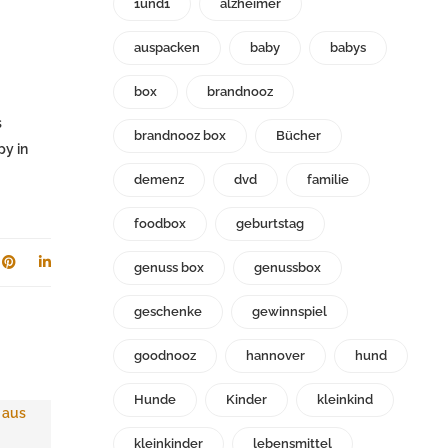
1und1
alzheimer
auspacken
baby
babys
box
brandnooz
s
brandnooz box
Bücher
py in
demenz
dvd
familie
foodbox
geburtstag
genuss box
genussbox
geschenke
gewinnspiel
goodnooz
hannover
hund
Hunde
Kinder
kleinkind
kleinkinder
lebensmittel