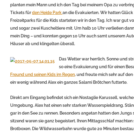
planten mein Mann und ich den Tag bei meinem Opa zu verbrin
Tickets für
den Heide Park
an die Evakuierten. Wir hatten Glück
Freizeitparks für die Kids starteten wir in den Tag. Ich war gu
und sogar zwei Kuscheltiere mit. Um halb 10 Uhr verließen dann
mein Ding – und konnten gegen 10 Uhr auch samt unserem Auto a
Häuser ab und klingelten überall.
Das Wetter war herrlich. Sonne und st
so eine Evakuierung und für einen Bes
Freund und seinen Kids im Regen
, und freute mich sehr auf den
ein wenig während Alex ein ganzes Salami Brötchen futterte.
Direkt am Eingang befindet sich ein Nostaglie Karussell, welch
Umgebung. Alex hat einen sehr starken Wasserspieldrang. Stän
gar in den See zu rennen. Besonders angetan hatten den Jun
sitzend waren sie ganz begeistert. Ihren Mittagsschlaf machte
Brotboxen. Die Wildwasserbahn wurde gute 20 Minuten bestaunt 