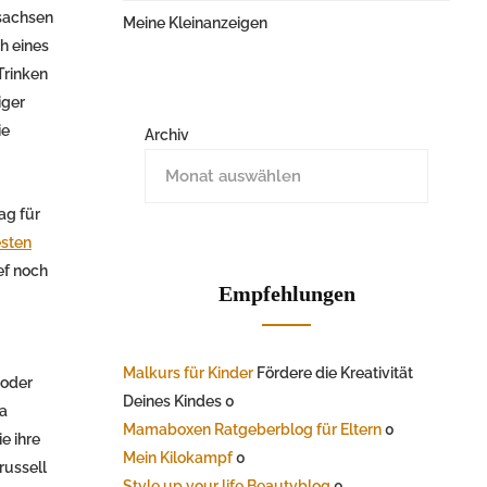
sachsen
Meine Kleinanzeigen
h eines
Trinken
iger
ie
Archiv
ag für
esten
ef noch
Empfehlungen
Malkurs für Kinder
Fördere die Kreativität
 oder
Deines Kindes 0
a
Mamaboxen Ratgeberblog für Eltern
0
e ihre
Mein Kilokampf
0
russell
Style up your life Beautyblog
0