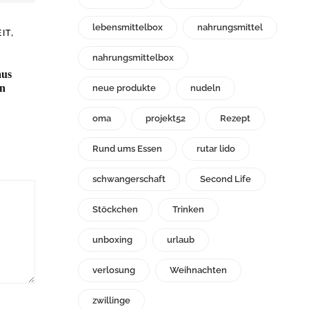
lebensmittelbox
nahrungsmittel
,
EIT
nahrungsmittelbox
aus
n
neue produkte
nudeln
oma
projekt52
Rezept
Rund ums Essen
rutar lido
schwangerschaft
Second Life
Stöckchen
Trinken
unboxing
urlaub
verlosung
Weihnachten
zwillinge