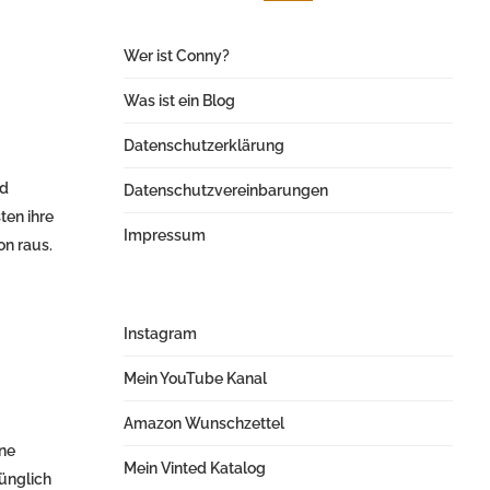
Wer ist Conny?
Was ist ein Blog
Datenschutzerklärung
ld
Datenschutzvereinbarungen
ten ihre
Impressum
n raus.
Instagram
Mein YouTube Kanal
Amazon Wunschzettel
ine
Mein Vinted Katalog
ünglich