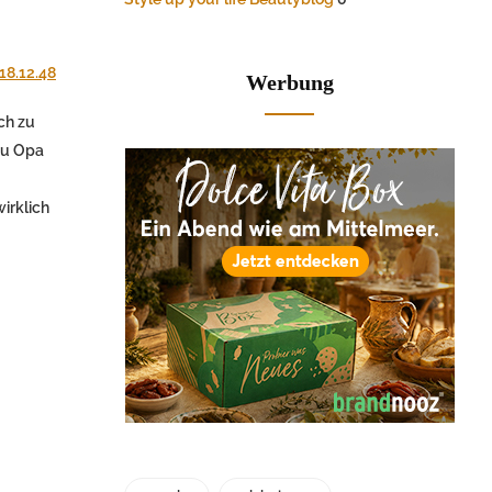
Werbung
ch zu
zu Opa
irklich