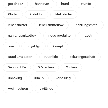
goodnooz
hannover
hund
Hunde
Kinder
kleinkind
kleinkinder
lebensmittel
lebensmittelbox
nahrungsmittel
nahrungsmittelbox
neue produkte
nudeln
oma
projekt52
Rezept
Rund ums Essen
rutar lido
schwangerschaft
Second Life
Stöckchen
Trinken
unboxing
urlaub
verlosung
Weihnachten
zwillinge