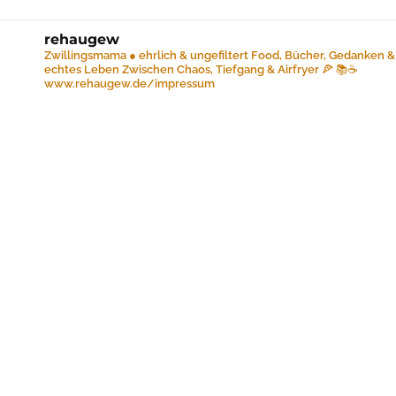
rehaugew
Zwillingsmama ● ehrlich & ungefiltert
Food, Bücher, Gedanken &
echtes Leben
Zwischen Chaos, Tiefgang & Airfryer 🍕 📚☕️
www.rehaugew.de/impressum