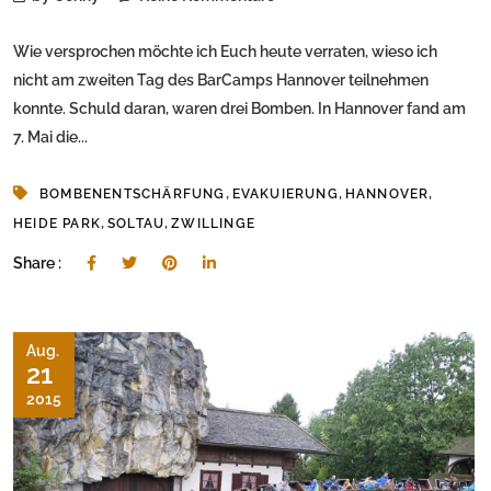
Wie versprochen möchte ich Euch heute verraten, wieso ich
nicht am zweiten Tag des BarCamps Hannover teilnehmen
konnte. Schuld daran, waren drei Bomben. In Hannover fand am
7. Mai die...
,
,
,
BOMBENENTSCHÄRFUNG
EVAKUIERUNG
HANNOVER
,
,
HEIDE PARK
SOLTAU
ZWILLINGE
Share :
Aug.
21
2015