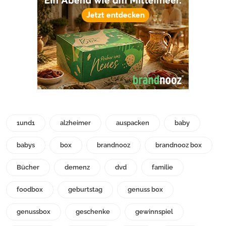
1und1
alzheimer
auspacken
baby
babys
box
brandnooz
brandnooz box
Bücher
demenz
dvd
familie
foodbox
geburtstag
genuss box
genussbox
geschenke
gewinnspiel