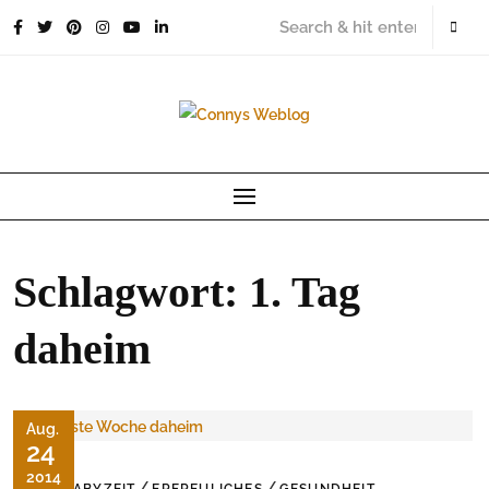
Skip
to
content
Schlagwort:
1. Tag
daheim
Aug.
24
2014
/
/
DIE BABYZEIT
ERFREULICHES
GESUNDHEIT