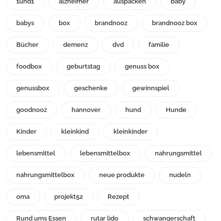
1und1
alzheimer
auspacken
baby
babys
box
brandnooz
brandnooz box
Bücher
demenz
dvd
familie
foodbox
geburtstag
genuss box
genussbox
geschenke
gewinnspiel
goodnooz
hannover
hund
Hunde
Kinder
kleinkind
kleinkinder
lebensmittel
lebensmittelbox
nahrungsmittel
nahrungsmittelbox
neue produkte
nudeln
oma
projekt52
Rezept
Rund ums Essen
rutar lido
schwangerschaft