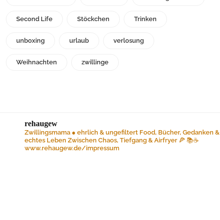
Second Life
Stöckchen
Trinken
unboxing
urlaub
verlosung
Weihnachten
zwillinge
rehaugew
Zwillingsmama ● ehrlich & ungefiltert
Food, Bücher, Gedanken &
echtes Leben
Zwischen Chaos, Tiefgang & Airfryer 🍕 📚☕️
www.rehaugew.de/impressum