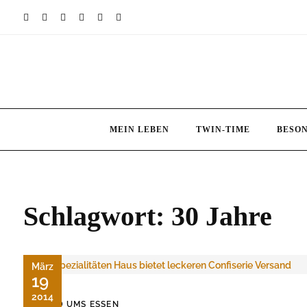
Skip
to
content
MEIN LEBEN
TWIN-TIME
BESO
Schlagwort:
30 Jahre
März
19
2014
RUND UMS ESSEN