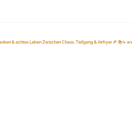
anken & echtes Leben
Zwischen Chaos, Tiefgang & Airfryer 🍕 📚☕️
ww