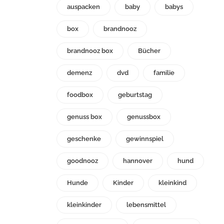
auspacken
baby
babys
box
brandnooz
brandnooz box
Bücher
demenz
dvd
familie
foodbox
geburtstag
genuss box
genussbox
geschenke
gewinnspiel
goodnooz
hannover
hund
Hunde
Kinder
kleinkind
kleinkinder
lebensmittel