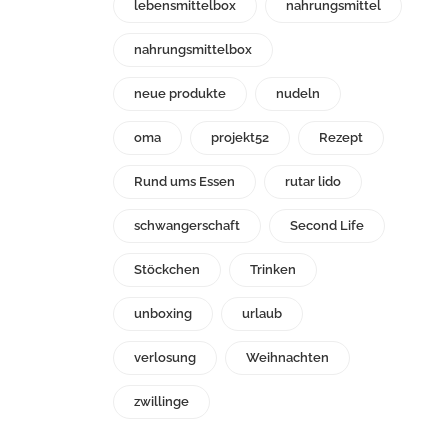
lebensmittelbox
nahrungsmittel
nahrungsmittelbox
neue produkte
nudeln
oma
projekt52
Rezept
Rund ums Essen
rutar lido
schwangerschaft
Second Life
Stöckchen
Trinken
unboxing
urlaub
verlosung
Weihnachten
zwillinge