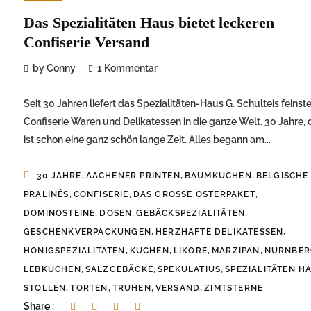
Das Spezialitäten Haus bietet leckeren
Confiserie Versand
by Conny
1 Kommentar
Seit 30 Jahren liefert das Spezialitäten-Haus G. Schulteis feinst
Confiserie Waren und Delikatessen in die ganze Welt. 30 Jahre, 
ist schon eine ganz schön lange Zeit. Alles begann am...
,
,
,
30 JAHRE
AACHENER PRINTEN
BAUMKUCHEN
BELGISCHE
,
,
,
PRALINÉS
CONFISERIE
DAS GROSSE OSTERPAKET
,
,
,
DOMINOSTEINE
DOSEN
GEBÄCKSPEZIALITÄTEN
,
,
GESCHENKVERPACKUNGEN
HERZHAFTE DELIKATESSEN
,
,
,
,
HONIGSPEZIALITÄTEN
KUCHEN
LIKÖRE
MARZIPAN
NÜRNBER
,
,
,
LEBKUCHEN
SALZGEBÄCKE
SPEKULATIUS
SPEZIALITÄTEN H
,
,
,
,
STOLLEN
TORTEN
TRUHEN
VERSAND
ZIMTSTERNE
Share :