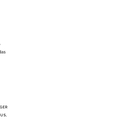
e
das
GER
,
AUS