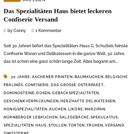
Das Spezialitäten Haus bietet leckeren
Confiserie Versand
by Conny
1 Kommentar
Seit 30 Jahren liefert das Spezialitäten-Haus G. Schulteis feinste
Confiserie Waren und Delikatessen in die ganze Welt. 30 Jahre,
das ist schon eine ganz schön lange Zeit. Alles begann am...
,
,
,
30 JAHRE
AACHENER PRINTEN
BAUMKUCHEN
BELGISCHE
,
,
,
PRALINÉS
CONFISERIE
DAS GROSSE OSTERPAKET
,
,
,
DOMINOSTEINE
DOSEN
GEBÄCKSPEZIALITÄTEN
,
,
GESCHENKVERPACKUNGEN
HERZHAFTE DELIKATESSEN
,
,
,
,
HONIGSPEZIALITÄTEN
KUCHEN
LIKÖRE
MARZIPAN
,
,
,
NÜRNBERGER LEBKUCHEN
SALZGEBÄCKE
SPEKULATIUS
,
,
,
,
,
SPEZIALITÄTEN HAUS
STOLLEN
TORTEN
TRUHEN
VERSAND
ZIMTSTERNE