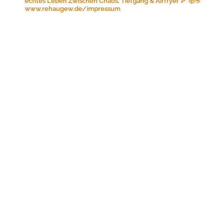
echtes Leben
Zwischen Chaos, Tiefgang & Airfryer 🍕 📚☕️
www.rehaugew.de/impressum