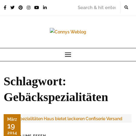
Skip
to
content
Schlagwort:
Gebäckspezialitäten
März
19
2014
RUND UMS ESSEN