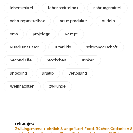
lebensmittel
lebensmittelbox
nahrungsmittel
nahrungsmittelbox
neue produkte
nudeln
oma
projekt52
Rezept
Rund ums Essen
rutar lido
schwangerschaft
Second Life
Stöckchen
Trinken
unboxing
urlaub
verlosung
Weihnachten
zwillinge
rehaugew
Zwillingsmama ● ehrlich & ungefiltert
Food, Bücher, Gedanken &