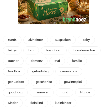
1und1
alzheimer
auspacken
baby
babys
box
brandnooz
brandnooz box
Bücher
demenz
dvd
familie
foodbox
geburtstag
genuss box
genussbox
geschenke
gewinnspiel
goodnooz
hannover
hund
Hunde
Kinder
kleinkind
kleinkinder