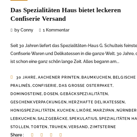
Das Spezialitäten Haus bietet leckeren
Confiserie Versand
by Conny
1 Kommentar
Seit 30 Jahren liefert das Spezialitäten-Haus G. Schulteis feinst
Confiserie Waren und Delikatessen in die ganze Welt. 30 Jahre, 
ist schon eine ganz schön lange Zeit. Alles begann am...
,
,
,
30 JAHRE
AACHENER PRINTEN
BAUMKUCHEN
BELGISCHE
,
,
,
PRALINÉS
CONFISERIE
DAS GROSSE OSTERPAKET
,
,
,
DOMINOSTEINE
DOSEN
GEBÄCKSPEZIALITÄTEN
,
,
GESCHENKVERPACKUNGEN
HERZHAFTE DELIKATESSEN
,
,
,
,
HONIGSPEZIALITÄTEN
KUCHEN
LIKÖRE
MARZIPAN
NÜRNBER
,
,
,
LEBKUCHEN
SALZGEBÄCKE
SPEKULATIUS
SPEZIALITÄTEN H
,
,
,
,
STOLLEN
TORTEN
TRUHEN
VERSAND
ZIMTSTERNE
Share :