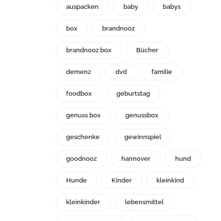
auspacken
baby
babys
box
brandnooz
brandnooz box
Bücher
demenz
dvd
familie
foodbox
geburtstag
genuss box
genussbox
geschenke
gewinnspiel
goodnooz
hannover
hund
Hunde
Kinder
kleinkind
kleinkinder
lebensmittel