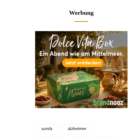
Werbung
1und1
alzheimer