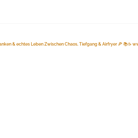
anken & echtes Leben
Zwischen Chaos, Tiefgang & Airfryer 🍕 📚☕️
ww