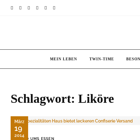
Skip
to
content
MEIN LEBEN
TWIN-TIME
BESO
Schlagwort:
Liköre
März
19
2014
RUND UMS ESSEN