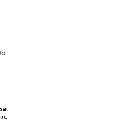
e
das
GER
,
AUS