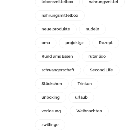
lebensmittelbox
nahrungsmittel
nahrungsmittelbox
neue produkte
nudeln
oma
projekt52
Rezept
Rund ums Essen
rutar lido
schwangerschaft
Second Life
Stöckchen
Trinken
unboxing
urlaub
verlosung
Weihnachten
zwillinge