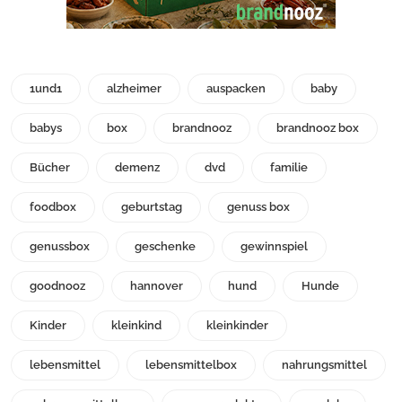
1und1
alzheimer
auspacken
baby
babys
box
brandnooz
brandnooz box
Bücher
demenz
dvd
familie
foodbox
geburtstag
genuss box
genussbox
geschenke
gewinnspiel
goodnooz
hannover
hund
Hunde
Kinder
kleinkind
kleinkinder
lebensmittel
lebensmittelbox
nahrungsmittel