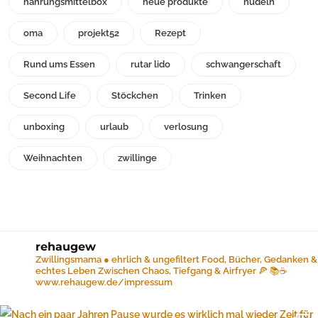
nahrungsmittelbox
neue produkte
nudeln
oma
projekt52
Rezept
Rund ums Essen
rutar lido
schwangerschaft
Second Life
Stöckchen
Trinken
unboxing
urlaub
verlosung
Weihnachten
zwillinge
rehaugew
Zwillingsmama ● ehrlich & ungefiltert
Food, Bücher, Gedanken &
echtes Leben
Zwischen Chaos, Tiefgang & Airfryer 🍕 📚☕️
www.rehaugew.de/impressum