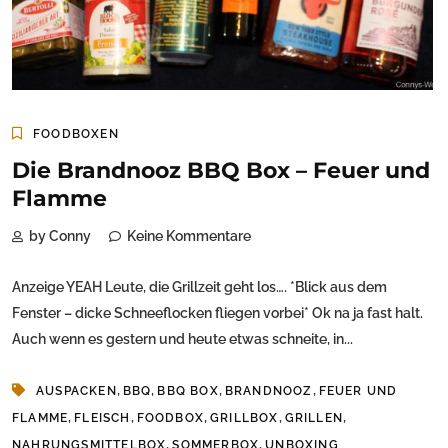
FOODBOXEN
Die Brandnooz BBQ Box – Feuer und
Flamme
by Conny
Keine Kommentare
Anzeige YEAH Leute, die Grillzeit geht los…. *Blick aus dem
Fenster – dicke Schneeflocken fliegen vorbei* Ok na ja fast halt.
Auch wenn es gestern und heute etwas schneite, in...
,
,
,
,
AUSPACKEN
BBQ
BBQ BOX
BRANDNOOZ
FEUER UND
,
,
,
,
,
FLAMME
FLEISCH
FOODBOX
GRILLBOX
GRILLEN
,
,
NAHRUNGSMITTELBOX
SOMMERBOX
UNBOXING