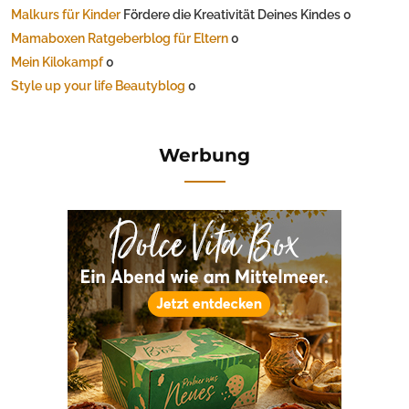
Malkurs für Kinder
Fördere die Kreativität Deines Kindes 0
Mamaboxen Ratgeberblog für Eltern
0
Mein Kilokampf
0
Style up your life Beautyblog
0
Werbung