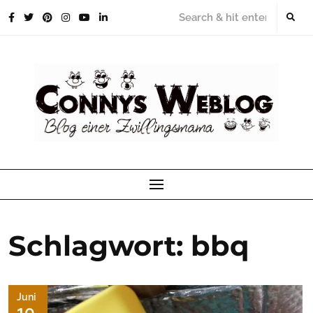
Skip
to
content
Schlagwort:
bbq
Juni
10