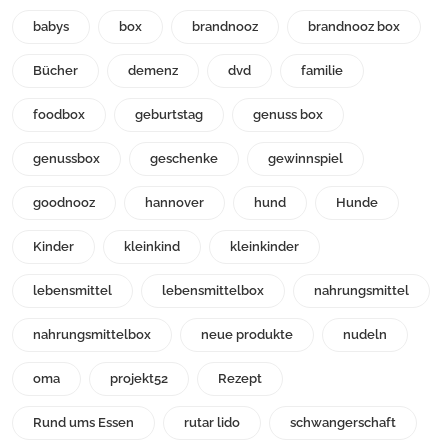
babys
box
brandnooz
brandnooz box
Bücher
demenz
dvd
familie
foodbox
geburtstag
genuss box
genussbox
geschenke
gewinnspiel
goodnooz
hannover
hund
Hunde
Kinder
kleinkind
kleinkinder
lebensmittel
lebensmittelbox
nahrungsmittel
nahrungsmittelbox
neue produkte
nudeln
oma
projekt52
Rezept
Rund ums Essen
rutar lido
schwangerschaft