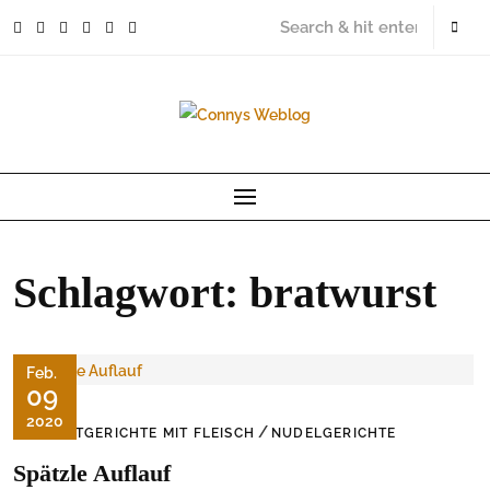
Skip
to
content
Schlagwort:
bratwurst
Feb.
09
2020
/
HAUPTGERICHTE MIT FLEISCH
NUDELGERICHTE
Spätzle Auflauf