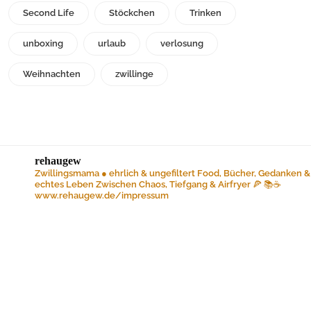
Second Life
Stöckchen
Trinken
unboxing
urlaub
verlosung
Weihnachten
zwillinge
rehaugew
Zwillingsmama ● ehrlich & ungefiltert
Food, Bücher, Gedanken &
echtes Leben
Zwischen Chaos, Tiefgang & Airfryer 🍕 📚☕️
www.rehaugew.de/impressum