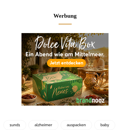
Werbung
1und1
alzheimer
auspacken
baby