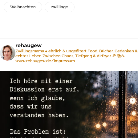
Weihnachten
zwillinge
rehaugew
Zwillingsmama ● ehrlich & ungefiltert
Food, Bücher, Gedanken &
echtes Leben
Zwischen Chaos, Tiefgang & Airfryer 🍕 📚☕️
www.rehaugew.de/impressum