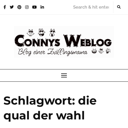
Skip
to
content
Schlagwort:
die
qual der wahl