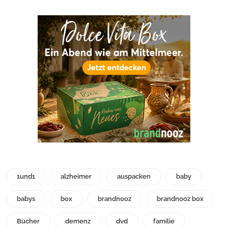
1und1
alzheimer
auspacken
baby
babys
box
brandnooz
brandnooz box
Bücher
demenz
dvd
familie