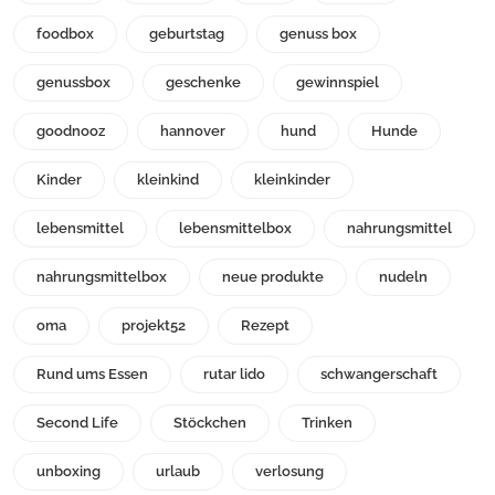
foodbox
geburtstag
genuss box
genussbox
geschenke
gewinnspiel
goodnooz
hannover
hund
Hunde
Kinder
kleinkind
kleinkinder
lebensmittel
lebensmittelbox
nahrungsmittel
nahrungsmittelbox
neue produkte
nudeln
oma
projekt52
Rezept
Rund ums Essen
rutar lido
schwangerschaft
Second Life
Stöckchen
Trinken
unboxing
urlaub
verlosung