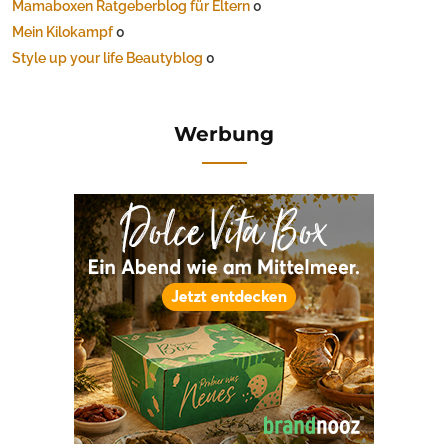
Mamaboxen Ratgeberblog für Eltern
0
Mein Kilokampf
0
Style up your life Beautyblog
0
Werbung