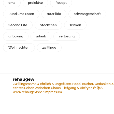
oma
projekt52
Rezept
Rund ums Essen
rutar lido
schwangerschaft
Second Life
Stöckchen
Trinken
unboxing
urlaub
verlosung
Weihnachten
zwillinge
rehaugew
Zwillingsmama ● ehrlich & ungefiltert
Food, Bücher, Gedanken &
echtes Leben
Zwischen Chaos, Tiefgang & Airfryer 🍕 📚☕️
www.rehaugew.de/impressum