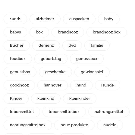
1und1
alzheimer
auspacken
baby
babys
box
brandnooz
brandnooz box
Bücher
demenz
dvd
familie
foodbox
geburtstag
genuss box
genussbox
geschenke
gewinnspiel
goodnooz
hannover
hund
Hunde
Kinder
kleinkind
kleinkinder
lebensmittel
lebensmittelbox
nahrungsmittel
nahrungsmittelbox
neue produkte
nudeln