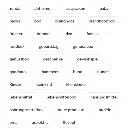
1und1
alzheimer
auspacken
baby
babys
box
brandnooz
brandnooz box
Bücher
demenz
dvd
familie
foodbox
geburtstag
genuss box
genussbox
geschenke
gewinnspiel
goodnooz
hannover
hund
Hunde
Kinder
kleinkind
kleinkinder
lebensmittel
lebensmittelbox
nahrungsmittel
nahrungsmittelbox
neue produkte
nudeln
oma
projekt52
Rezept