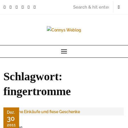
Skip
to
content
Schlagwort:
fingertromme
Dez.
30
2011
UNFUG