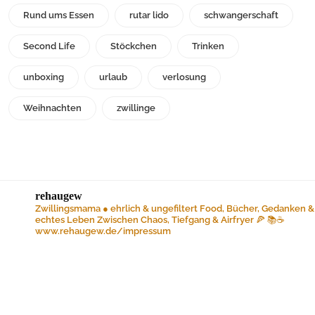
Rund ums Essen
rutar lido
schwangerschaft
Second Life
Stöckchen
Trinken
unboxing
urlaub
verlosung
Weihnachten
zwillinge
rehaugew
Zwillingsmama ● ehrlich & ungefiltert
Food, Bücher, Gedanken &
echtes Leben
Zwischen Chaos, Tiefgang & Airfryer 🍕 📚☕️
www.rehaugew.de/impressum