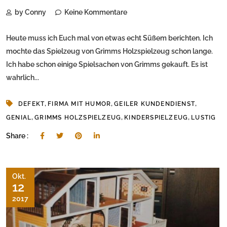
by Conny
Keine Kommentare
Heute muss ich Euch mal von etwas echt Süßem berichten. Ich
mochte das Spielzeug von Grimms Holzspielzeug schon lange.
Ich habe schon einige Spielsachen von Grimms gekauft. Es ist
wahrlich...
,
,
,
DEFEKT
FIRMA MIT HUMOR
GEILER KUNDENDIENST
,
,
,
GENIAL
GRIMMS HOLZSPIELZEUG
KINDERSPIELZEUG
LUSTIG
Share :
Okt.
12
2017