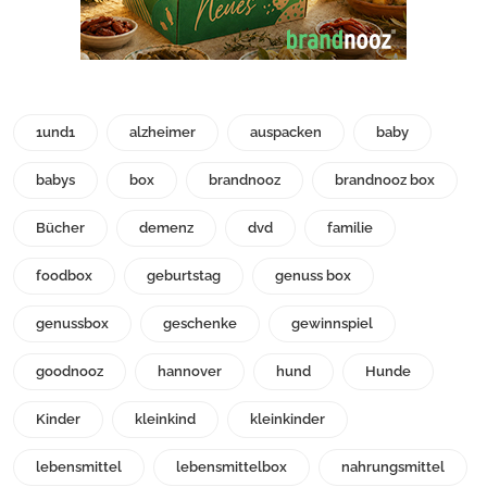
1und1
alzheimer
auspacken
baby
babys
box
brandnooz
brandnooz box
Bücher
demenz
dvd
familie
foodbox
geburtstag
genuss box
genussbox
geschenke
gewinnspiel
goodnooz
hannover
hund
Hunde
Kinder
kleinkind
kleinkinder
lebensmittel
lebensmittelbox
nahrungsmittel