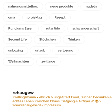
nahrungsmittelbox
neue produkte
nudeln
oma
projekt52
Rezept
Rund ums Essen
rutar lido
schwangerschaft
Second Life
Stöckchen
Trinken
unboxing
urlaub
verlosung
Weihnachten
zwillinge
rehaugew
Zwillingsmama ● ehrlich & ungefiltert
Food, Bücher, Gedanken &
echtes Leben
Zwischen Chaos, Tiefgang & Airfryer 🍕 📚☕️
www.rehaugew.de/impressum