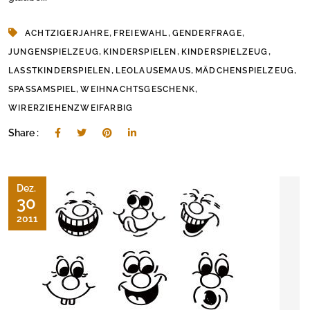
,
,
,
ACHTZIGERJAHRE
FREIEWAHL
GENDERFRAGE
,
,
,
JUNGENSPIELZEUG
KINDERSPIELEN
KINDERSPIELZEUG
,
,
,
LASSTKINDERSPIELEN
LEOLAUSEMAUS
MÄDCHENSPIELZEUG
,
,
SPASSAMSPIEL
WEIHNACHTSGESCHENK
WIRERZIEHENZWEIFARBIG
Share :
Dez.
30
2011