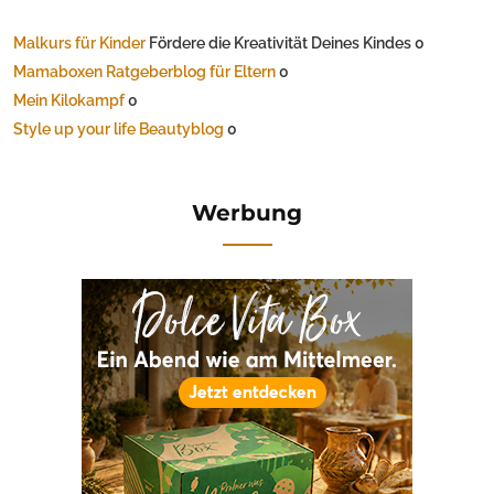
Malkurs für Kinder
Fördere die Kreativität Deines Kindes 0
Mamaboxen Ratgeberblog für Eltern
0
Mein Kilokampf
0
Style up your life Beautyblog
0
Werbung