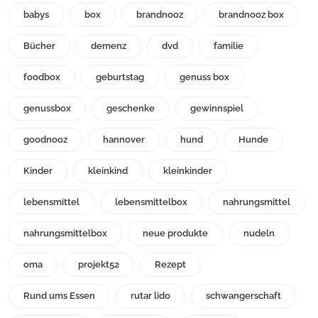
babys
box
brandnooz
brandnooz box
Bücher
demenz
dvd
familie
foodbox
geburtstag
genuss box
genussbox
geschenke
gewinnspiel
goodnooz
hannover
hund
Hunde
Kinder
kleinkind
kleinkinder
lebensmittel
lebensmittelbox
nahrungsmittel
nahrungsmittelbox
neue produkte
nudeln
oma
projekt52
Rezept
Rund ums Essen
rutar lido
schwangerschaft