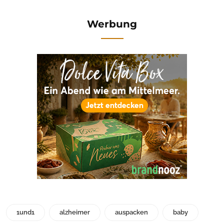
Werbung
1und1
alzheimer
auspacken
baby