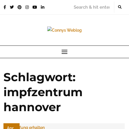
Skip
to
content
Schlagwort:
impfzentrum
hannover
Apr.