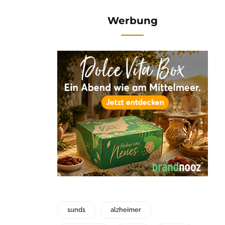
Werbung
1und1
alzheimer