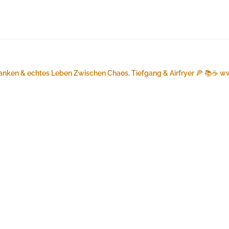
anken & echtes Leben
Zwischen Chaos, Tiefgang & Airfryer 🍕 📚☕️
ww