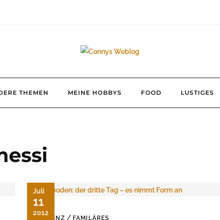
DERE THEMEN
MEINE HOBBYS
FOOD
LUSTIGES
messi
Juli
11
2012
/
DEMENZ
FAMILÄRES