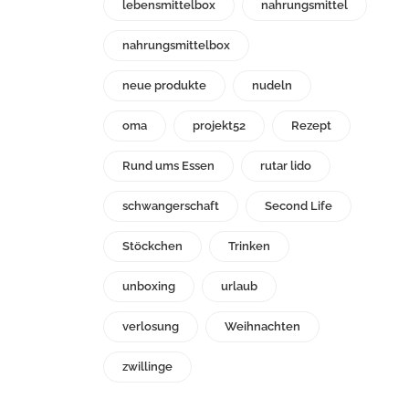
lebensmittelbox
nahrungsmittel
nahrungsmittelbox
neue produkte
nudeln
oma
projekt52
Rezept
Rund ums Essen
rutar lido
schwangerschaft
Second Life
Stöckchen
Trinken
unboxing
urlaub
verlosung
Weihnachten
zwillinge