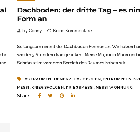
al
Dachboden: der dritte Tag – es n
Form an
by Conny
Keine Kommentare
So langsam nimmt der Dachboden Formen an. Wir haben he
ehr
wieder 3 Stunden dran geackert. Meine Ma, mein Mann und ic
und
Schränke im vorderen Bereich des Raumes haben wir...
,
,
,
AUFRÄUMEN. DEMENZ
DACHBODEN
ENTRÜMPELN
KR
,
,
,
MESSI
KRIEGSFOLGEN
KRIEGSMESSI
MESSI WOHNUNG
Share :