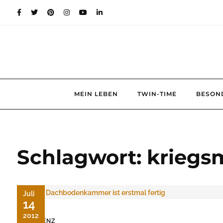
Skip
to
content
MEIN LEBEN
TWIN-TIME
BESON
Schlagwort:
kriegs
Juli
14
2012
DEMENZ