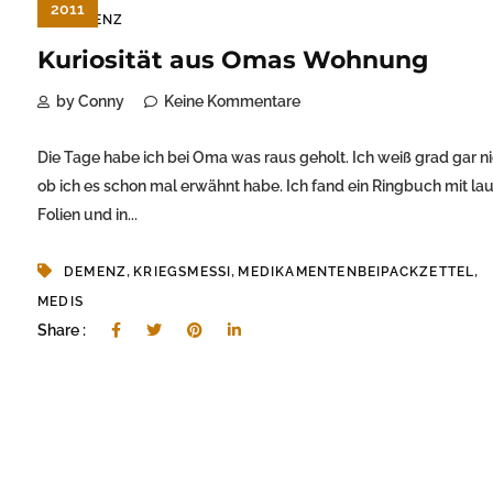
2011
DEMENZ
Kuriosität aus Omas Wohnung
by Conny
Keine Kommentare
Die Tage habe ich bei Oma was raus geholt. Ich weiß grad gar n
ob ich es schon mal erwähnt habe. Ich fand ein Ringbuch mit lau
Folien und in...
,
,
,
DEMENZ
KRIEGSMESSI
MEDIKAMENTENBEIPACKZETTEL
MEDIS
Share :