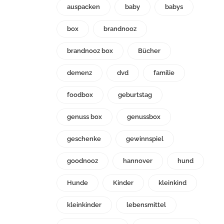
auspacken
baby
babys
box
brandnooz
brandnooz box
Bücher
demenz
dvd
familie
foodbox
geburtstag
genuss box
genussbox
geschenke
gewinnspiel
goodnooz
hannover
hund
Hunde
Kinder
kleinkind
kleinkinder
lebensmittel