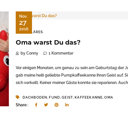
Nov.
27
2016
FAMILÄRES
Oma warst Du das?
by Conny
1 Kommentar
Vor einigen Monaten, um genau zu sein am Geburtstag der J
gab meine heiß geliebte Pumpkaffeekanne ihren Geist auf. Si
sich verkeilt. Keiner meiner Gäste konnte sie reparieren. Auch.
,
,
,
,
DACHBODEN
FUND
GEIST
KAFFEEKANNE
OMA
Share :