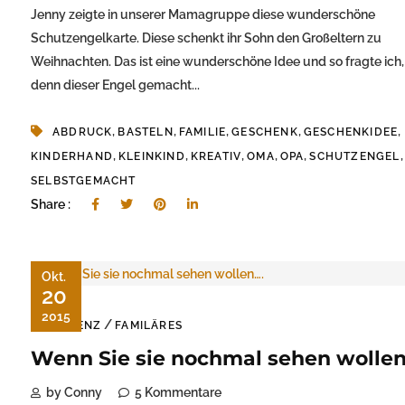
Jenny zeigte in unserer Mamagruppe diese wunderschöne
Schutzengelkarte. Diese schenkt ihr Sohn den Großeltern zu
Weihnachten. Das ist eine wunderschöne Idee und so fragte ich,
denn dieser Engel gemacht...
,
,
,
,
,
ABDRUCK
BASTELN
FAMILIE
GESCHENK
GESCHENKIDEE
,
,
,
,
,
,
KINDERHAND
KLEINKIND
KREATIV
OMA
OPA
SCHUTZENGEL
SELBSTGEMACHT
Share :
Okt.
20
2015
/
DEMENZ
FAMILÄRES
Wenn Sie sie nochmal sehen wolle
by Conny
5 Kommentare