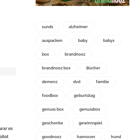
1und1
alzheimer
auspacken
baby
babys
box
brandnooz
brandnooz box
Bücher
demenz
dvd
familie
foodbox
geburtstag
genuss box
genussbox
geschenke
gewinnspiel
war es
eitet
goodnooz
hannover
hund