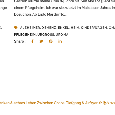
den
Gestern wurde meine Oma 84 Jahre alt. Seit Mai 2013 lebt sie
ange
einem Pflegeheim. Ich war sie zuletzt im Mai diesen Jahres 
besuchen. Ab Ende Mai durfte...
,
,
,
,
,
,
E
ALZHEIMER
DEMENZ
ENKEL
HEIM
KINDERWAGEN
OM
,
,
PFLEGEHEIM
URGROSS
UROMA
Share :
anken & echtes Leben
Zwischen Chaos, Tiefgang & Airfryer 🍕 📚☕️
ww