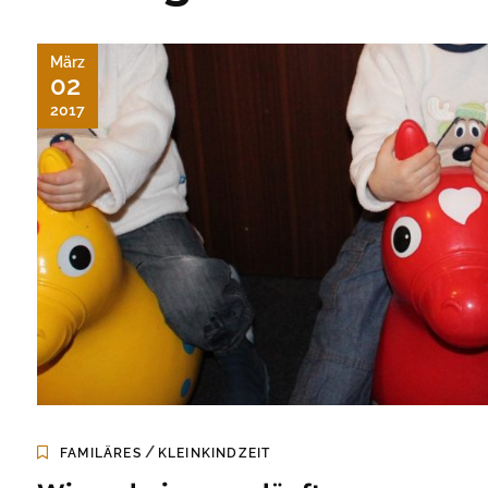
März
02
2017
/
FAMILÄRES
KLEINKINDZEIT