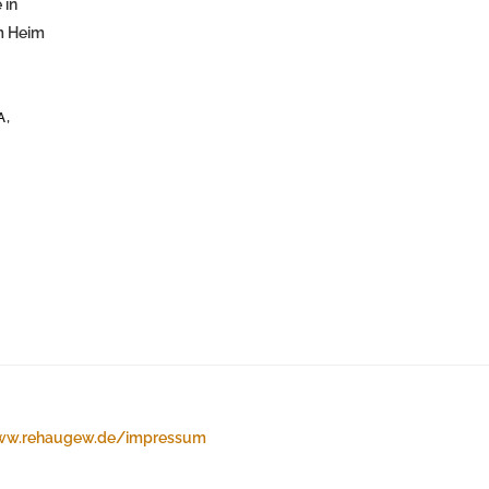
 in
im Heim
,
A
w.rehaugew.de/impressum