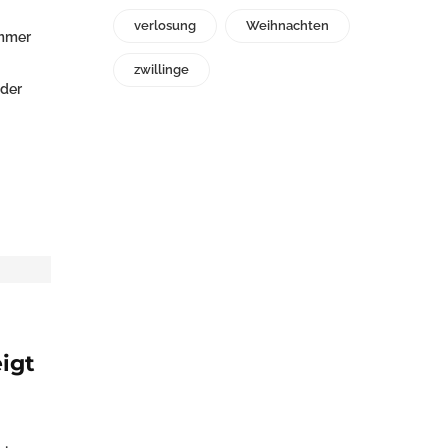
verlosung
Weihnachten
immer
zwillinge
nder
igt