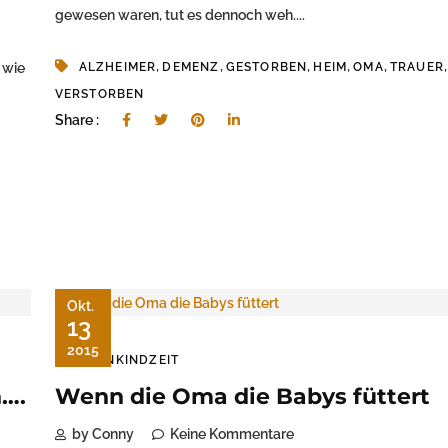
gewesen waren, tut es dennoch weh....
,
,
,
,
,
,
 wie
ALZHEIMER
DEMENZ
GESTORBEN
HEIM
OMA
TRAUER
VERSTORBEN
Share :
Okt.
13
2015
KLEINKINDZEIT
n….
Wenn die Oma die Babys füttert
by Conny
Keine Kommentare