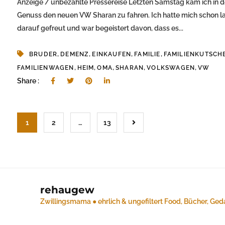
Anzeige / unbezahlte Pressereise Letzten Samstag kam ich in 
Genuss den neuen VW Sharan zu fahren. Ich hatte mich schon l
darauf gefreut und war begeistert davon, dass es...
,
,
,
,
BRUDER
DEMENZ
EINKAUFEN
FAMILIE
FAMILIENKUTSCH
,
,
,
,
,
FAMILIENWAGEN
HEIM
OMA
SHARAN
VOLKSWAGEN
VW
Share :
1
2
…
13
rehaugew
Zwillingsmama ● ehrlich & ungefiltert
Food, Bücher, Ged