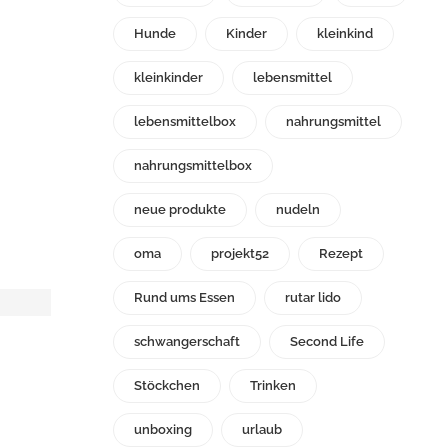
Hunde
Kinder
kleinkind
kleinkinder
lebensmittel
lebensmittelbox
nahrungsmittel
nahrungsmittelbox
neue produkte
nudeln
oma
projekt52
Rezept
Rund ums Essen
rutar lido
schwangerschaft
Second Life
Stöckchen
Trinken
unboxing
urlaub