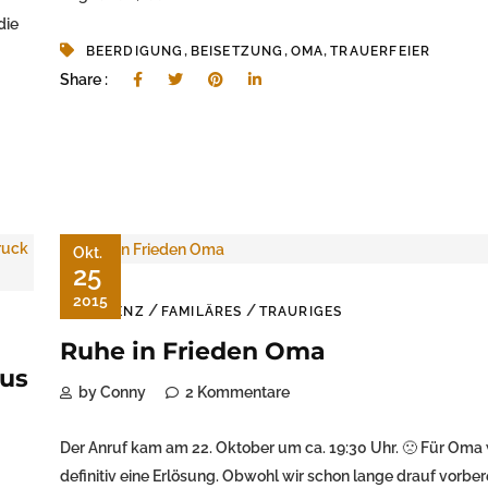
die
,
,
,
BEERDIGUNG
BEISETZUNG
OMA
TRAUERFEIER
Share :
Okt.
25
2015
/
/
DEMENZ
FAMILÄRES
TRAURIGES
Ruhe in Frieden Oma
aus
by Conny
2 Kommentare
Der Anruf kam am 22. Oktober um ca. 19:30 Uhr. 🙁 Für Oma 
definitiv eine Erlösung. Obwohl wir schon lange drauf vorber