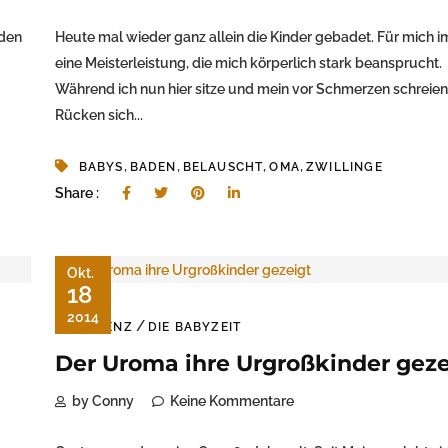
 den
Heute mal wieder ganz allein die Kinder gebadet. Für mich 
eine Meisterleistung, die mich körperlich stark beansprucht.
Während ich nun hier sitze und mein vor Schmerzen schreie
Rücken sich...
,
,
,
,
BABYS
BADEN
BELAUSCHT
OMA
ZWILLINGE
Share :
Okt.
18
2014
/
DEMENZ
DIE BABYZEIT
Der Uroma ihre Urgroßkinder geze
by Conny
Keine Kommentare