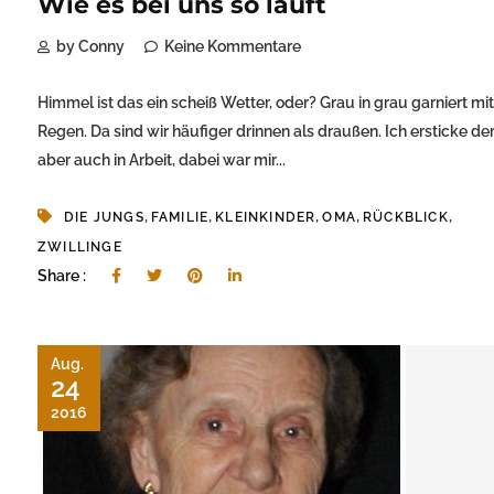
Wie es bei uns so läuft
by Conny
Keine Kommentare
Himmel ist das ein scheiß Wetter, oder? Grau in grau garniert mit
Regen. Da sind wir häufiger drinnen als draußen. Ich ersticke der
aber auch in Arbeit, dabei war mir...
,
,
,
,
,
DIE JUNGS
FAMILIE
KLEINKINDER
OMA
RÜCKBLICK
ZWILLINGE
Share :
Aug.
24
2016