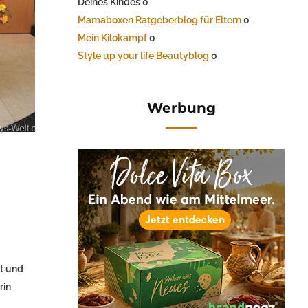
Deines Kindes 0
Mamaboxen Ratgeberblog für Eltern
0
Mein Kilokampf
0
Style up your life Beautyblog
0
Werbung
rt und
rin