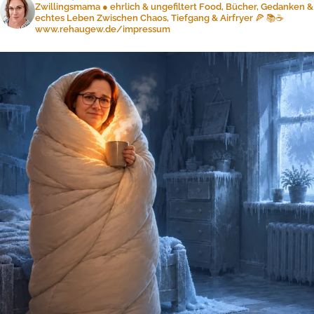
Zwillingsmama ● ehrlich & ungefiltert
Food, Bücher, Gedanken &
echtes Leben
Zwischen Chaos, Tiefgang & Airfryer 🍕 📚☕️
www.rehaugew.de/impressum