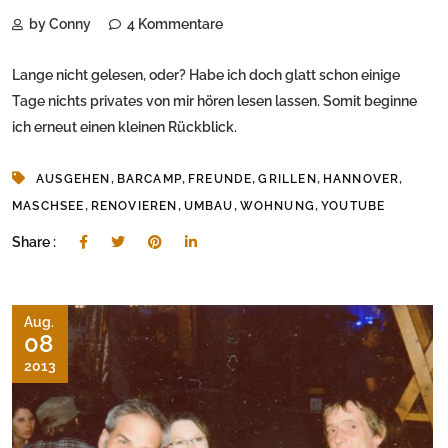
by Conny
4 Kommentare
Lange nicht gelesen, oder? Habe ich doch glatt schon einige
Tage nichts privates von mir hören lesen lassen. Somit beginne
ich erneut einen kleinen Rückblick.
,
,
,
,
,
AUSGEHEN
BARCAMP
FREUNDE
GRILLEN
HANNOVER
,
,
,
,
MASCHSEE
RENOVIEREN
UMBAU
WOHNUNG
YOUTUBE
Share :
Aug.
08
2013