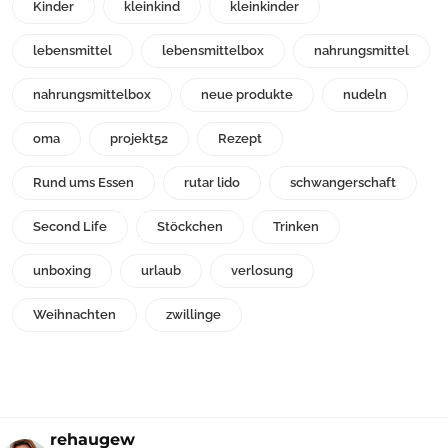
Kinder
kleinkind
kleinkinder
lebensmittel
lebensmittelbox
nahrungsmittel
nahrungsmittelbox
neue produkte
nudeln
oma
projekt52
Rezept
Rund ums Essen
rutar lido
schwangerschaft
Second Life
Stöckchen
Trinken
unboxing
urlaub
verlosung
Weihnachten
zwillinge
rehaugew