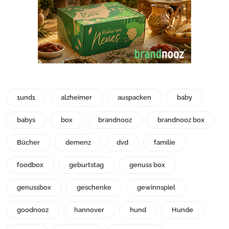
1und1
alzheimer
auspacken
baby
babys
box
brandnooz
brandnooz box
Bücher
demenz
dvd
familie
foodbox
geburtstag
genuss box
genussbox
geschenke
gewinnspiel
goodnooz
hannover
hund
Hunde