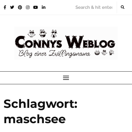
Skip
to
content
Schlagwort:
maschsee