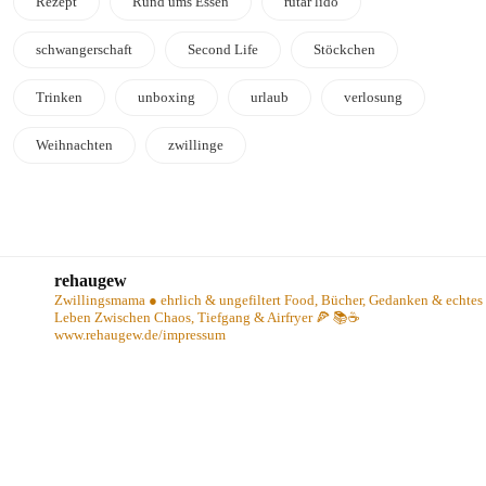
Rezept
Rund ums Essen
rutar lido
schwangerschaft
Second Life
Stöckchen
Trinken
unboxing
urlaub
verlosung
Weihnachten
zwillinge
rehaugew
Zwillingsmama ● ehrlich & ungefiltert
Food, Bücher, Gedanken & echtes
Leben
Zwischen Chaos, Tiefgang & Airfryer 🍕 📚☕️
www.rehaugew.de/impressum