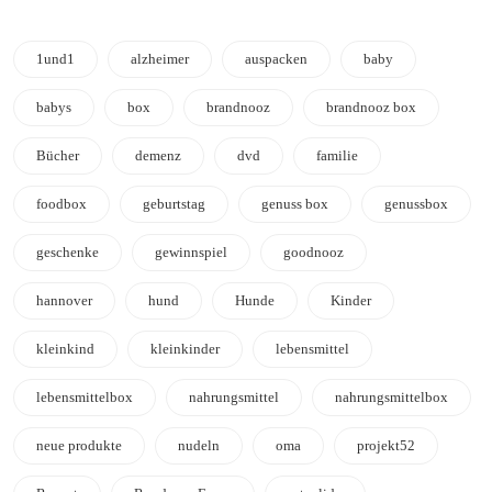
1und1
alzheimer
auspacken
baby
babys
box
brandnooz
brandnooz box
Bücher
demenz
dvd
familie
foodbox
geburtstag
genuss box
genussbox
geschenke
gewinnspiel
goodnooz
hannover
hund
Hunde
Kinder
kleinkind
kleinkinder
lebensmittel
lebensmittelbox
nahrungsmittel
nahrungsmittelbox
neue produkte
nudeln
oma
projekt52