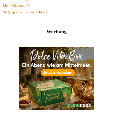
Mein Kilokampf
0
Style up your life Beautyblog
0
Werbung