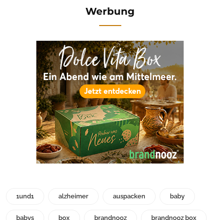
Werbung
1und1
alzheimer
auspacken
baby
babys
box
brandnooz
brandnooz box