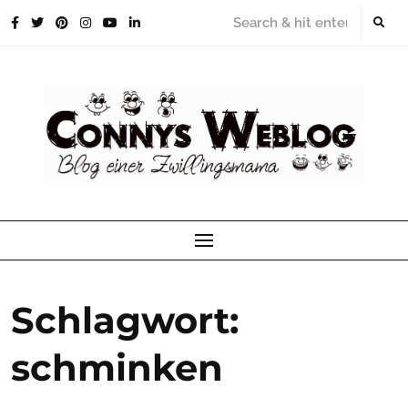
Skip
to
content
Schlagwort:
schminken