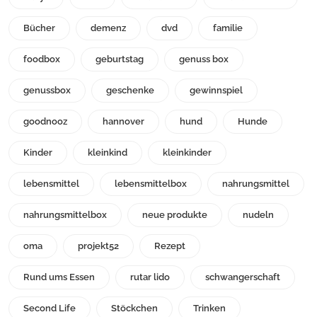
Bücher
demenz
dvd
familie
foodbox
geburtstag
genuss box
genussbox
geschenke
gewinnspiel
goodnooz
hannover
hund
Hunde
Kinder
kleinkind
kleinkinder
lebensmittel
lebensmittelbox
nahrungsmittel
nahrungsmittelbox
neue produkte
nudeln
oma
projekt52
Rezept
Rund ums Essen
rutar lido
schwangerschaft
Second Life
Stöckchen
Trinken