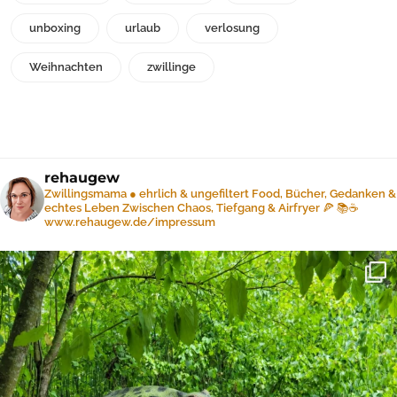
unboxing
urlaub
verlosung
Weihnachten
zwillinge
rehaugew
Zwillingsmama ● ehrlich & ungefiltert
Food, Bücher, Gedanken &
echtes Leben
Zwischen Chaos, Tiefgang & Airfryer 🍕 📚☕️
www.rehaugew.de/impressum