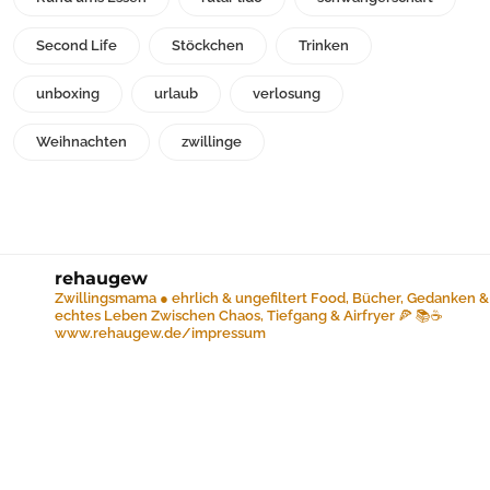
Second Life
Stöckchen
Trinken
unboxing
urlaub
verlosung
Weihnachten
zwillinge
rehaugew
Zwillingsmama ● ehrlich & ungefiltert
Food, Bücher, Gedanken &
echtes Leben
Zwischen Chaos, Tiefgang & Airfryer 🍕 📚☕️
www.rehaugew.de/impressum