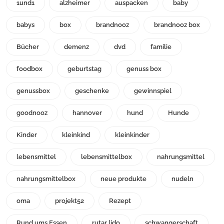
1und1
alzheimer
auspacken
baby
babys
box
brandnooz
brandnooz box
Bücher
demenz
dvd
familie
foodbox
geburtstag
genuss box
genussbox
geschenke
gewinnspiel
goodnooz
hannover
hund
Hunde
Kinder
kleinkind
kleinkinder
lebensmittel
lebensmittelbox
nahrungsmittel
nahrungsmittelbox
neue produkte
nudeln
oma
projekt52
Rezept
Rund ums Essen
rutar lido
schwangerschaft