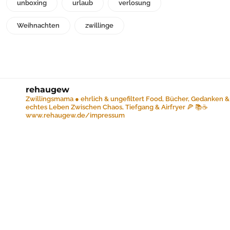
unboxing
urlaub
verlosung
Weihnachten
zwillinge
rehaugew
Zwillingsmama ● ehrlich & ungefiltert
Food, Bücher, Gedanken &
echtes Leben
Zwischen Chaos, Tiefgang & Airfryer 🍕 📚☕️
www.rehaugew.de/impressum