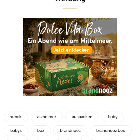
1und1
alzheimer
auspacken
baby
babys
box
brandnooz
brandnooz box