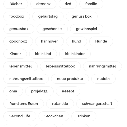
Bücher
demenz
dvd
familie
foodbox
geburtstag
genuss box
genussbox
geschenke
gewinnspiel
goodnooz
hannover
hund
Hunde
Kinder
kleinkind
kleinkinder
lebensmittel
lebensmittelbox
nahrungsmittel
nahrungsmittelbox
neue produkte
nudeln
oma
projekt52
Rezept
Rund ums Essen
rutar lido
schwangerschaft
Second Life
Stöckchen
Trinken