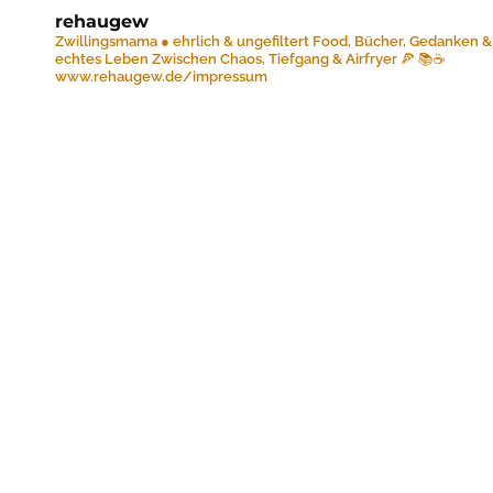
rehaugew
Zwillingsmama ● ehrlich & ungefiltert
Food, Bücher, Gedanken &
echtes Leben
Zwischen Chaos, Tiefgang & Airfryer 🍕 📚☕️
www.rehaugew.de/impressum