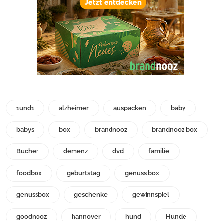
1und1
alzheimer
auspacken
baby
babys
box
brandnooz
brandnooz box
Bücher
demenz
dvd
familie
foodbox
geburtstag
genuss box
genussbox
geschenke
gewinnspiel
goodnooz
hannover
hund
Hunde