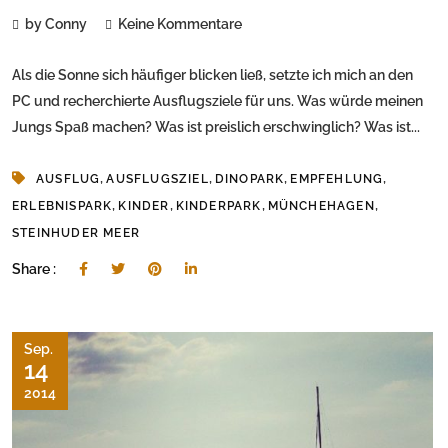
by Conny
Keine Kommentare
Als die Sonne sich häufiger blicken ließ, setzte ich mich an den
PC und recherchierte Ausflugsziele für uns. Was würde meinen
Jungs Spaß machen? Was ist preislich erschwinglich? Was ist...
,
,
,
,
AUSFLUG
AUSFLUGSZIEL
DINOPARK
EMPFEHLUNG
,
,
,
,
ERLEBNISPARK
KINDER
KINDERPARK
MÜNCHEHAGEN
STEINHUDER MEER
Share :
Sep.
14
2014