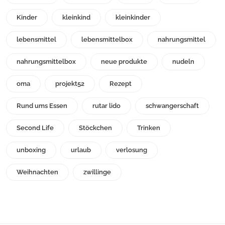
Kinder
kleinkind
kleinkinder
lebensmittel
lebensmittelbox
nahrungsmittel
nahrungsmittelbox
neue produkte
nudeln
oma
projekt52
Rezept
Rund ums Essen
rutar lido
schwangerschaft
Second Life
Stöckchen
Trinken
unboxing
urlaub
verlosung
Weihnachten
zwillinge