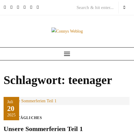
Skip
to
content
Schlagwort:
teenager
Juli
20
2025
ALLTÄGLICHES
Unsere Sommerferien Teil 1