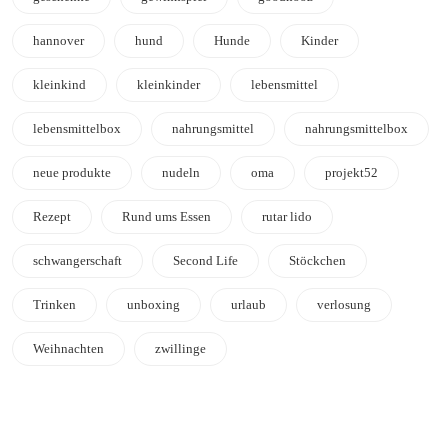
hannover
hund
Hunde
Kinder
kleinkind
kleinkinder
lebensmittel
lebensmittelbox
nahrungsmittel
nahrungsmittelbox
neue produkte
nudeln
oma
projekt52
Rezept
Rund ums Essen
rutar lido
schwangerschaft
Second Life
Stöckchen
Trinken
unboxing
urlaub
verlosung
Weihnachten
zwillinge