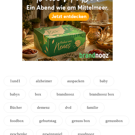
1und1
alzheimer
auspacken
baby
babys
box
brandnooz
brandnooz box
Bücher
demenz
dvd
familie
foodbox
geburtstag
genuss box
genussbox
geschenke
gewinnspiel
goodnooz