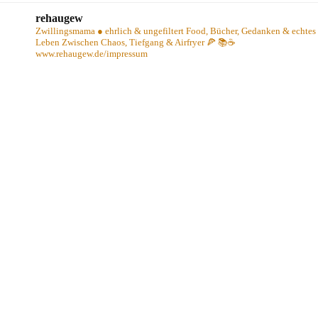
rehaugew
Zwillingsmama ● ehrlich & ungefiltert
Food, Bücher, Gedanken & echtes
Leben
Zwischen Chaos, Tiefgang & Airfryer 🍕 📚☕️
www.rehaugew.de/impressum