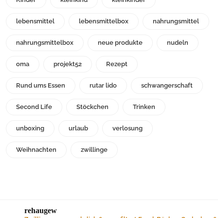
lebensmittel
lebensmittelbox
nahrungsmittel
nahrungsmittelbox
neue produkte
nudeln
oma
projekt52
Rezept
Rund ums Essen
rutar lido
schwangerschaft
Second Life
Stöckchen
Trinken
unboxing
urlaub
verlosung
Weihnachten
zwillinge
rehaugew