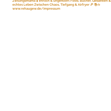
Zwillingsmama ● ehrlich & ungefiltert
Food, Bücher, Gedanken &
echtes Leben
Zwischen Chaos, Tiefgang & Airfryer 🍕 📚☕️
www.rehaugew.de/impressum