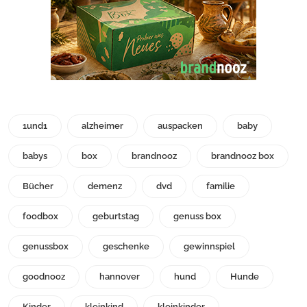
1und1
alzheimer
auspacken
baby
babys
box
brandnooz
brandnooz box
Bücher
demenz
dvd
familie
foodbox
geburtstag
genuss box
genussbox
geschenke
gewinnspiel
goodnooz
hannover
hund
Hunde
Kinder
kleinkind
kleinkinder