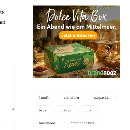
EN
mit
1und1
alzheimer
auspacken
baby
babys
box
brandnooz
brandnooz box