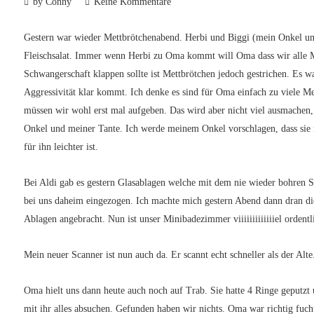
by Conny
Keine Kommentare
Gestern war wieder Mettbrötchenabend. Herbi und Biggi (mein Onkel u
Fleischsalat. Immer wenn Herbi zu Oma kommt will Oma dass wir alle M
Schwangerschaft klappen sollte ist Mettbrötchen jedoch gestrichen. Es w
Aggressivität klar kommt. Ich denke es sind für Oma einfach zu viele Me
müssen wir wohl erst mal aufgeben. Das wird aber nicht viel ausmachen
Onkel und meiner Tante. Ich werde meinem Onkel vorschlagen, dass sie 
für ihn leichter ist.
Bei Aldi gab es gestern Glasablagen welche mit dem nie wieder bohren 
bei uns daheim eingezogen. Ich machte mich gestern Abend dann dran die
Ablagen angebracht. Nun ist unser Minibadezimmer viiiiiiiiiiiiiel ordentli
Mein neuer Scanner ist nun auch da. Er scannt echt schneller als der Alte.
Oma hielt uns dann heute auch noch auf Trab. Sie hatte 4 Ringe geputzt
mit ihr alles absuchen. Gefunden haben wir nichts. Oma war richtig fuc