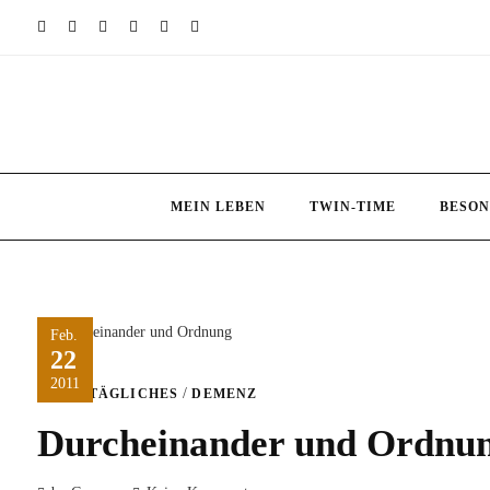
Skip
to
content
MEIN LEBEN
TWIN-TIME
BESON
Feb.
22
2011
/
ALLTÄGLICHES
DEMENZ
Durcheinander und Ordnu