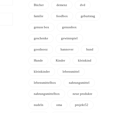
Bücher
demenz
dvd
familie
foodbox
geburtstag
genuss box
genussbox
geschenke
gewinnspiel
goodnooz
hannover
hund
Hunde
Kinder
kleinkind
kleinkinder
lebensmittel
lebensmittelbox
nahrungsmittel
nahrungsmittelbox
neue produkte
nudeln
oma
projekt52