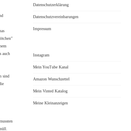
Datenschutzerklärung
nd
Datenschutzvereinbarungen
Impressum
mas
rötchen”
inem
s auch
Instagram
Mein YouTube Kanal
n sind
Amazon Wunschzettel
die
Mein Vinted Katalog
Meine Kleinanzeigen
 mussten
müll.