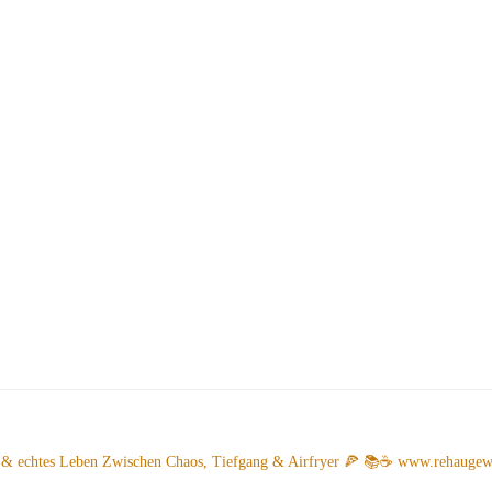
 & echtes Leben
Zwischen Chaos, Tiefgang & Airfryer 🍕 📚☕️
www.rehaugew.