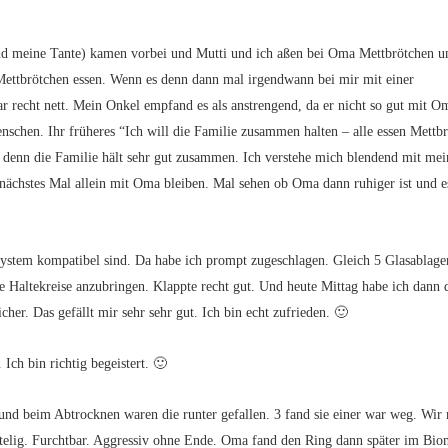
nd meine Tante) kamen vorbei und Mutti und ich aßen bei Oma Mettbrötchen u
ettbrötchen essen. Wenn es denn dann mal irgendwann bei mir mit einer
ar recht nett. Mein Onkel empfand es als anstrengend, da er nicht so gut mit O
nschen. Ihr früheres “Ich will die Familie zusammen halten – alle essen Mettb
, denn die Familie hält sehr gut zusammen. Ich verstehe mich blendend mit me
nächstes Mal allein mit Oma bleiben. Mal sehen ob Oma dann ruhiger ist und e
System kompatibel sind. Da habe ich prompt zugeschlagen. Gleich 5 Glasablage
 Haltekreise anzubringen. Klappte recht gut. Und heute Mittag habe ich dann 
cher. Das gefällt mir sehr sehr gut. Ich bin echt zufrieden. 🙂
 Ich bin richtig begeistert. 🙂
 und beim Abtrocknen waren die runter gefallen. 3 fand sie einer war weg. Wir
htelig. Furchtbar. Aggressiv ohne Ende. Oma fand den Ring dann später im Bio