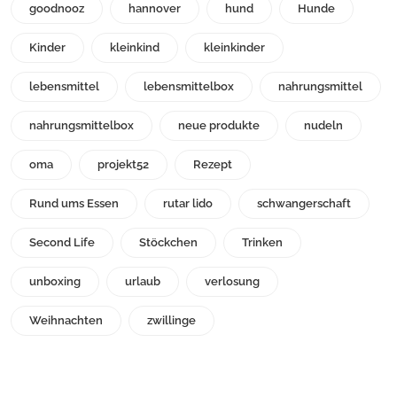
goodnooz
hannover
hund
Hunde
Kinder
kleinkind
kleinkinder
lebensmittel
lebensmittelbox
nahrungsmittel
nahrungsmittelbox
neue produkte
nudeln
oma
projekt52
Rezept
Rund ums Essen
rutar lido
schwangerschaft
Second Life
Stöckchen
Trinken
unboxing
urlaub
verlosung
Weihnachten
zwillinge