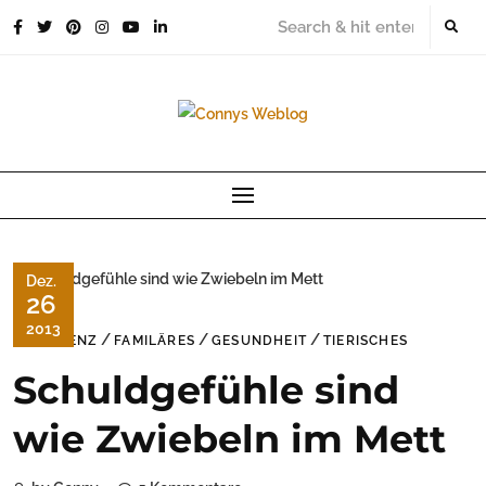
Skip
to
content
Dez.
26
2013
/
/
/
DEMENZ
FAMILÄRES
GESUNDHEIT
TIERISCHES
Schuldgefühle sind
wie Zwiebeln im Mett