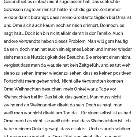
Gesundheit es einfach nicht zugelassen hat. Das schlechte
Gewissen nagte an mir. Ich hatte mich die ganze Zeit immer
wieder damit beruhigt, dass meine Großtante täglich bei Oma ist
und Oma sich auch kaum noch an mich erinnert. Dennoch, es
nagt halt… Doch ich bin nicht allein damit in der Familie. Auch
andere Verwandte haben dieses Problem. Man will gern häufig
da sein, doch man hat auch ein eigenes Leben und immer wieder
sieht man die Nutzlosigkeit des Besuchs. Sie erkennt einen nicht,
vergisst dass man da war, sie hat kein Zeitgefühl und es tut weh
sie so zu sehen, immer wieder zu sehen, dass es keinen positiven
Fortschritt mehr geben wird. Nicht alle Verwandten konnten
Oma Weihnachten besuchen, mein Onkel war 2 Tage vor
Weihnachten bei ihr. Das ist ok, das genügt. Man muss nicht
zwingend an Weihnachten direkt da sein. Doch es nagt, man
weiß man war nicht direkt am Tag da…. für einen selbst ist es hart.
Oma merkt es nicht, sie weiß nicht mal dass Weihnachten ist. Ich
habe meinem Onkel gesagt, dass es ok ist. Und es auch schöner
ist, wenn man verteilt zu Oma fährt und nicht alle – nur weil