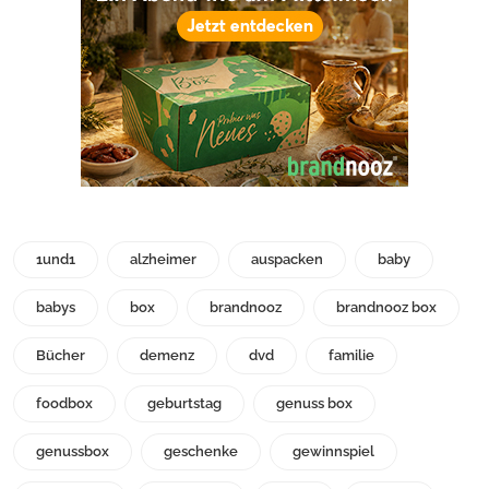
1und1
alzheimer
auspacken
baby
babys
box
brandnooz
brandnooz box
Bücher
demenz
dvd
familie
foodbox
geburtstag
genuss box
genussbox
geschenke
gewinnspiel