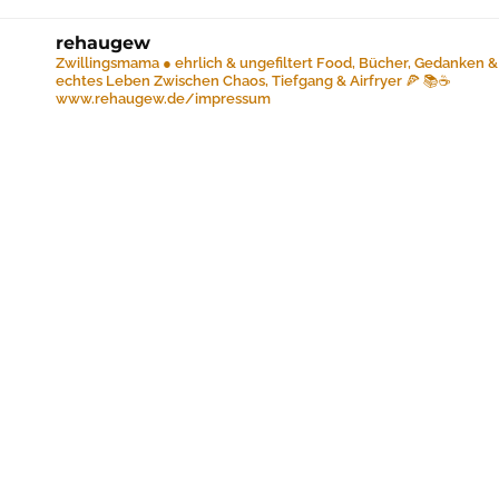
rehaugew
Zwillingsmama ● ehrlich & ungefiltert
Food, Bücher, Gedanken &
echtes Leben
Zwischen Chaos, Tiefgang & Airfryer 🍕 📚☕️
www.rehaugew.de/impressum