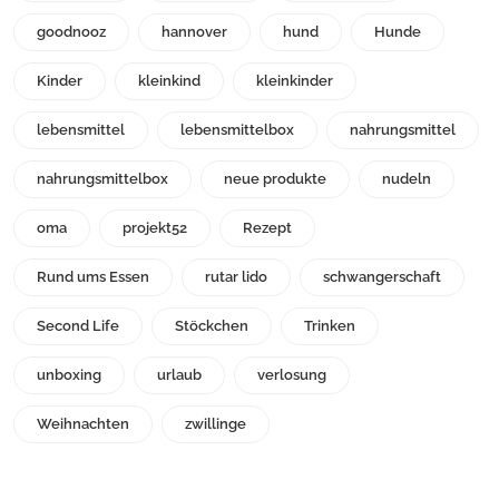
goodnooz
hannover
hund
Hunde
Kinder
kleinkind
kleinkinder
lebensmittel
lebensmittelbox
nahrungsmittel
nahrungsmittelbox
neue produkte
nudeln
oma
projekt52
Rezept
Rund ums Essen
rutar lido
schwangerschaft
Second Life
Stöckchen
Trinken
unboxing
urlaub
verlosung
Weihnachten
zwillinge