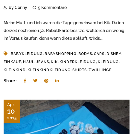
by Conny
5 Kommentare
Meine Mutti und ich waren die Tage gemeinsam bei Kik. Da ich
derzeit noch eine 15% Rabattkarte besitze, wollte ich ein wenig
im Voraus kaufen, denn wenn diese abläuft, wirds...
,
,
,
,
,
BABYKLEIDUNG
BABYSHOPPING
BODYS
CARS
DISNEY
,
,
,
,
,
,
EINKAUF
HAUL
JEANS
KIK
KINDERKLEIDUNG
KLEIDUNG
,
,
,
KLEINKIND
KLEINKINDKLEIDUNG
SHIRTS
ZWILLINGE
Share :
Apr.
10
2015