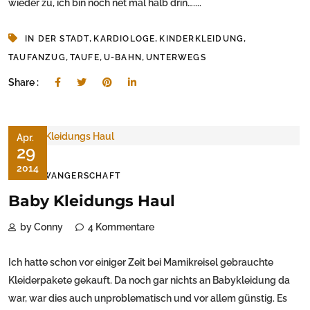
wieder zu, ich bin noch net mal halb drin…....
,
,
,
IN DER STADT
KARDIOLOGE
KINDERKLEIDUNG
,
,
,
TAUFANZUG
TAUFE
U-BAHN
UNTERWEGS
Share :
Apr.
29
2014
SCHWANGERSCHAFT
Baby Kleidungs Haul
by Conny
4 Kommentare
Ich hatte schon vor einiger Zeit bei Mamikreisel gebrauchte
Kleiderpakete gekauft. Da noch gar nichts an Babykleidung da
war, war dies auch unproblematisch und vor allem günstig. Es