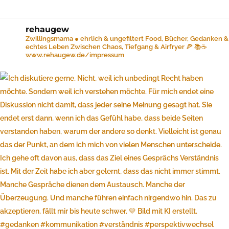
rehaugew
Zwillingsmama ● ehrlich & ungefiltert
Food, Bücher, Gedanken &
echtes Leben
Zwischen Chaos, Tiefgang & Airfryer 🍕 📚☕️
www.rehaugew.de/impressum