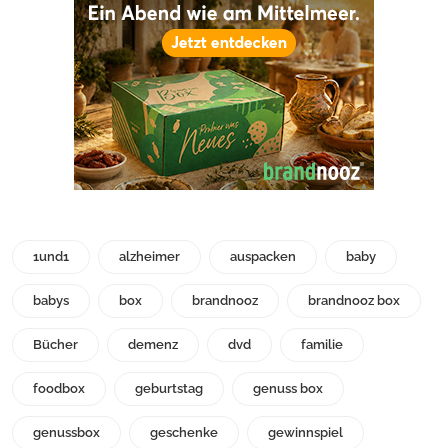
1und1
alzheimer
auspacken
baby
babys
box
brandnooz
brandnooz box
Bücher
demenz
dvd
familie
foodbox
geburtstag
genuss box
genussbox
geschenke
gewinnspiel